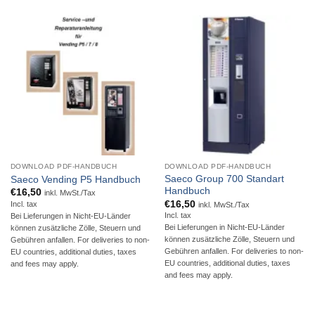
DOWNLOAD PDF-HANDBUCH
DOWNLOAD PDF-HANDBUCH
Saeco Group 700 Standart
Saeco Vending P5 Handbuch
Handbuch
€
16,50
inkl. MwSt./Tax
€
16,50
Incl. tax
inkl. MwSt./Tax
Incl. tax
Bei Lieferungen in Nicht-EU-Länder
Bei Lieferungen in Nicht-EU-Länder
können zusätzliche Zölle, Steuern und
können zusätzliche Zölle, Steuern und
Gebühren anfallen. For deliveries to non-
Gebühren anfallen. For deliveries to non-
EU countries, additional duties, taxes
EU countries, additional duties, taxes
and fees may apply.
and fees may apply.