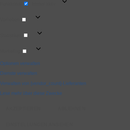
Funktional
Immer aktiv
Vorlieben
Vorlieben
Statistiken
Statistiken
Marketing
Marketing
Optionen verwalten
Dienste verwalten
Verwalten von {vendor_count}-Lieferanten
Lese mehr über diese Zwecke
AKZEPTIEREN
ABLEHNEN
EINSTELLUNGEN ANSEHEN