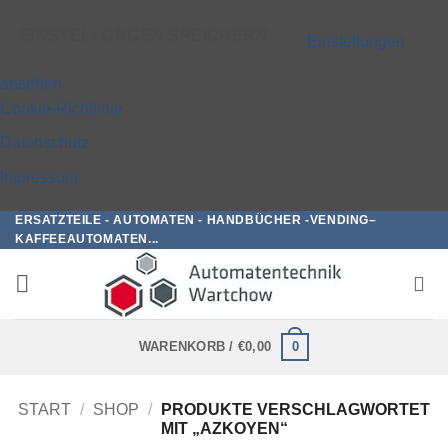
EINSTELLUNGEN SPEICHERN
Einstellungen
ansehen
Cookie-Richtlinie
Datenschutz
Impressum
ERSATZTEILE - AUTOMATEN - HANDBÜCHER -VENDING–
Zum
KAFFEEAUTOMATEN...
Inhalt
springen
0
WARENKORB /
€
0,00
START
/
SHOP
/
PRODUKTE VERSCHLAGWORTET
MIT „AZKOYEN“