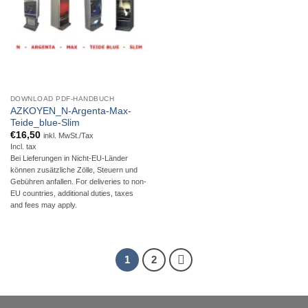
DOWNLOAD PDF-HANDBUCH
AZKOYEN_N-Argenta-Max-
Teide_blue-Slim
€
16,50
inkl. MwSt./Tax
Incl. tax
Bei Lieferungen in Nicht-EU-Länder
können zusätzliche Zölle, Steuern und
Gebühren anfallen. For deliveries to non-
EU countries, additional duties, taxes
and fees may apply.
1
2