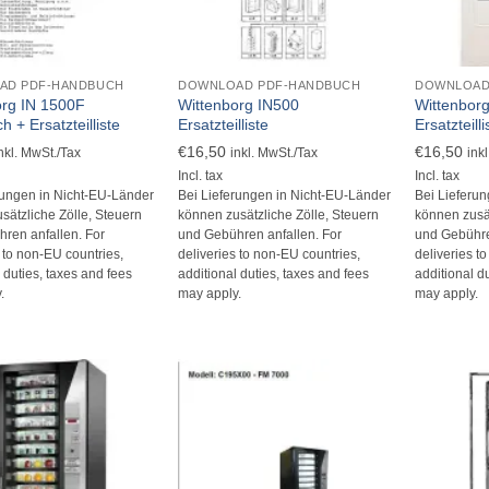
+
+
AD PDF-HANDBUCH
DOWNLOAD PDF-HANDBUCH
DOWNLOAD
org IN 1500F
Wittenborg IN500
Wittenbor
 + Ersatzteilliste
Ersatzteilliste
Ersatzteilli
€
16,50
€
16,50
nkl. MwSt./Tax
inkl. MwSt./Tax
ink
Incl. tax
Incl. tax
rungen in Nicht-EU-Länder
Bei Lieferungen in Nicht-EU-Länder
Bei Lieferu
sätzliche Zölle, Steuern
können zusätzliche Zölle, Steuern
können zusät
ren anfallen. For
und Gebühren anfallen. For
und Gebühre
s to non-EU countries,
deliveries to non-EU countries,
deliveries t
 duties, taxes and fees
additional duties, taxes and fees
additional d
.
may apply.
may apply.