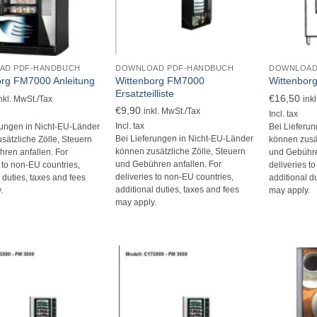
+
+
AD PDF-HANDBUCH
DOWNLOAD PDF-HANDBUCH
DOWNLOAD
Wittenborg FM7000
org FM7000 Anleitung
Wittenbor
Ersatzteilliste
€
16,50
nkl. MwSt./Tax
ink
€
9,90
inkl. MwSt./Tax
Incl. tax
Incl. tax
rungen in Nicht-EU-Länder
Bei Lieferu
Bei Lieferungen in Nicht-EU-Länder
sätzliche Zölle, Steuern
können zusät
können zusätzliche Zölle, Steuern
ren anfallen. For
und Gebühre
und Gebühren anfallen. For
s to non-EU countries,
deliveries t
deliveries to non-EU countries,
 duties, taxes and fees
additional d
additional duties, taxes and fees
.
may apply.
may apply.