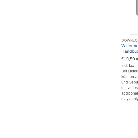
+
DOWNLO
Wittenb
Handbu
€
19,50
i
Incl. tax
Bei Liefe
können zu
und Gebüh
deliverie
additional
may apply