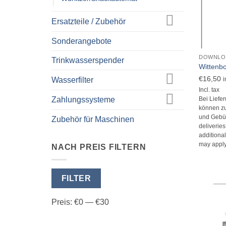
Ersatzteile / Zubehör
Sonderangebote
+
DOWNLO
Trinkwasserspender
Wittenb
€
16,50
Wasserfilter
i
Incl. tax
Zahlungssysteme
Bei Liefe
können zu
und Gebüh
Zubehör für Maschinen
deliverie
additional
may apply
NACH PREIS FILTERN
Min.
Max.
FILTER
Preis
Preis
Preis:
€0
—
€30