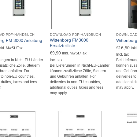
+
+
AD PDF-HANDBUCH
DOWNLOAD PDF-HANDBUCH
DOWNLOAD
Wittenborg FM3000
org FM 3000 Anleitung
Wittenbor
Ersatzteilliste
€
16,50
nkl. MwSt./Tax
ink
€
9,90
inkl. MwSt./Tax
Incl. tax
Incl. tax
rungen in Nicht-EU-Länder
Bei Lieferu
Bei Lieferungen in Nicht-EU-Länder
sätzliche Zölle, Steuern
können zusät
können zusätzliche Zölle, Steuern
ren anfallen. For
und Gebühre
und Gebühren anfallen. For
s to non-EU countries,
deliveries t
deliveries to non-EU countries,
 duties, taxes and fees
additional d
additional duties, taxes and fees
.
may apply.
may apply.