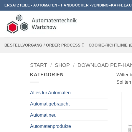
Zum
ERSATZTEILE - AUTOMATEN - HANDBÜCHER -VENDING–KAFFEEAU
Inhalt
springen
BESTELLVORGANG / ORDER PROCESS
COOKIE-RICHTLINIE (
START
/
SHOP
/
DOWNLOAD PDF-HA
KATEGORIEN
Witten
Sollten
Alles für Automaten
Automat gebraucht
Automat neu
Automatenprodukte