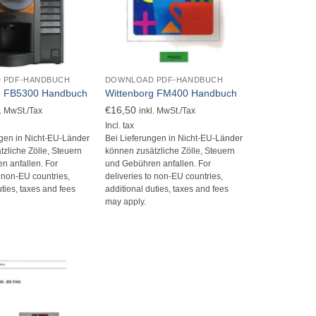
+
 PDF-HANDBUCH
DOWNLOAD PDF-HANDBUCH
g FB5300 Handbuch
Wittenborg FM400 Handbuch
€
16,50
l. MwSt./Tax
inkl. MwSt./Tax
Incl. tax
ngen in Nicht-EU-Länder
Bei Lieferungen in Nicht-EU-Länder
zliche Zölle, Steuern
können zusätzliche Zölle, Steuern
n anfallen. For
und Gebühren anfallen. For
o non-EU countries,
deliveries to non-EU countries,
uties, taxes and fees
additional duties, taxes and fees
may apply.