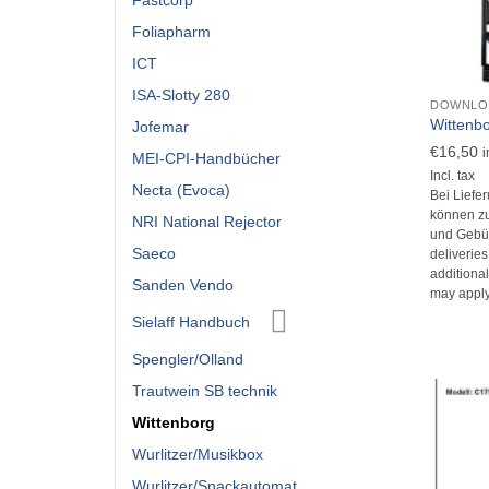
Fastcorp
Foliapharm
ICT
+
ISA-Slotty 280
DOWNLO
Wittenb
Jofemar
€
16,50
i
MEI-CPI-Handbücher
Incl. tax
Necta (Evoca)
Bei Liefe
können zu
NRI National Rejector
und Gebüh
Saeco
deliverie
additional
Sanden Vendo
may apply
Sielaff Handbuch
Spengler/Olland
Trautwein SB technik
Wittenborg
Wurlitzer/Musikbox
Wurlitzer/Snackautomat