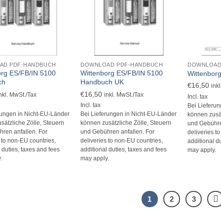
+
+
AD PDF-HANDBUCH
DOWNLOAD PDF-HANDBUCH
DOWNLOAD
org ES/FB/IN 5100
Wittenborg ES/FB/IN 5100
Wittenborg
ch
Handbuch UK
€
16,50
ink
€
16,50
nkl. MwSt./Tax
inkl. MwSt./Tax
Incl. tax
Incl. tax
Bei Lieferu
rungen in Nicht-EU-Länder
Bei Lieferungen in Nicht-EU-Länder
können zusät
sätzliche Zölle, Steuern
können zusätzliche Zölle, Steuern
und Gebühre
ren anfallen. For
und Gebühren anfallen. For
deliveries t
s to non-EU countries,
deliveries to non-EU countries,
additional d
 duties, taxes and fees
additional duties, taxes and fees
may apply.
.
may apply.
1
2
3