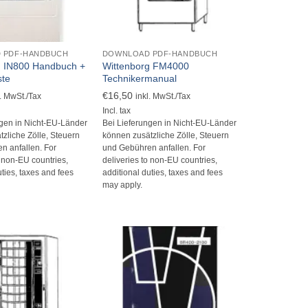
+
 PDF-HANDBUCH
DOWNLOAD PDF-HANDBUCH
g IN800 Handbuch +
Wittenborg FM4000
ste
Technikermanual
€
16,50
l. MwSt./Tax
inkl. MwSt./Tax
Incl. tax
ngen in Nicht-EU-Länder
Bei Lieferungen in Nicht-EU-Länder
zliche Zölle, Steuern
können zusätzliche Zölle, Steuern
n anfallen. For
und Gebühren anfallen. For
o non-EU countries,
deliveries to non-EU countries,
uties, taxes and fees
additional duties, taxes and fees
may apply.