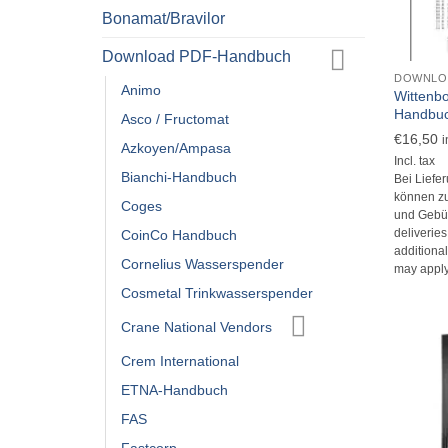
Bonamat/Bravilor
+
Download PDF-Handbuch
DOWNLO
Animo
Wittenb
Handbuch
Asco / Fructomat
€
16,50
i
Azkoyen/Ampasa
Incl. tax
Bianchi-Handbuch
Bei Liefe
können zu
Coges
und Gebüh
deliverie
CoinCo Handbuch
additional
Cornelius Wasserspender
may apply
Cosmetal Trinkwasserspender
Crane National Vendors
Crem International
ETNA-Handbuch
FAS