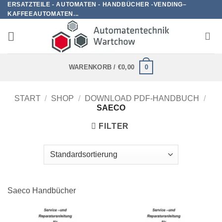
ERSATZTEILE - AUTOMATEN - HANDBÜCHER -VENDING–
Zum
KAFFEEAUTOMATEN...
Inhalt
springen
0
WARENKORB /
€
0,00
START
/
SHOP
/
DOWNLOAD PDF-HANDBUCH
/
SAECO
FILTER
Saeco Handbücher