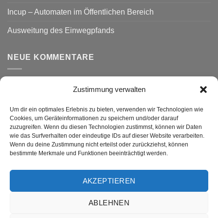
Incup – Automaten im Öffentlichen Bereich
Ausweitung des Einwegpfands
NEUE KOMMENTARE
Zustimmung verwalten
VERSAND
Um dir ein optimales Erlebnis zu bieten, verwenden wir Technologien wie
Cookies, um Geräteinformationen zu speichern und/oder darauf
zuzugreifen. Wenn du diesen Technologien zustimmst, können wir Daten
wie das Surfverhalten oder eindeutige IDs auf dieser Website verarbeiten.
Wenn du deine Zustimmung nicht erteilst oder zurückziehst, können
bestimmte Merkmale und Funktionen beeinträchtigt werden.
AKZEPTIEREN
Visa
PayPal
MasterCard
Rechung
GiroPay
ABLEHNEN
DATENSCHUTZ
WIDERRUF
IMPRESSUM
ALLGEMEINE GESCHÄFTSBEDINGUNGEN