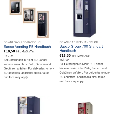
DOWNLOAD PDF-HANDBUCH
DOWNLOAD PDF-HANDBUCH
Saeco Group 700 Standart
Saeco Vending P5 Handbuch
Handbuch
€
16,50
inkl. MwSt./Tax
€
16,50
Incl. tax
inkl. MwSt./Tax
Incl. tax
Bei Lieferungen in Nicht-EU-Länder
Bei Lieferungen in Nicht-EU-Länder
können zusätzliche Zölle, Steuern und
können zusätzliche Zölle, Steuern und
Gebühren anfallen. For deliveries to non-
Gebühren anfallen. For deliveries to non-
EU countries, additional duties, taxes
EU countries, additional duties, taxes
and fees may apply.
and fees may apply.