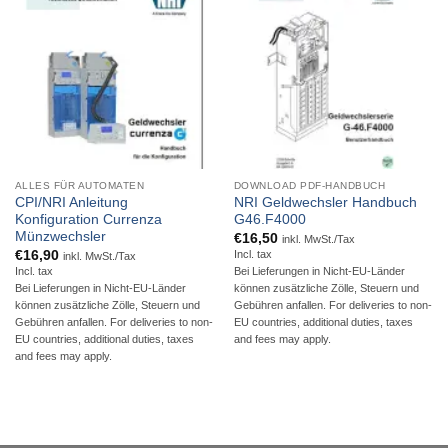
ALLES FÜR AUTOMATEN
DOWNLOAD PDF-HANDBUCH
CPI/NRI Anleitung
NRI Geldwechsler Handbuch
Konfiguration Currenza
G46.F4000
Münzwechsler
€
16,50
inkl. MwSt./Tax
€
16,90
Incl. tax
inkl. MwSt./Tax
Incl. tax
Bei Lieferungen in Nicht-EU-Länder
Bei Lieferungen in Nicht-EU-Länder
können zusätzliche Zölle, Steuern und
können zusätzliche Zölle, Steuern und
Gebühren anfallen. For deliveries to non-
Gebühren anfallen. For deliveries to non-
EU countries, additional duties, taxes
EU countries, additional duties, taxes
and fees may apply.
and fees may apply.