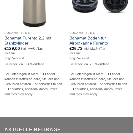
BONAMAT-TEILE
BONAMAT-TEILE
Bonamat Furento 2.2 mit
Bonamat Boden für
Stahlzylinder
Airpotkanne Furento
€
129,00
€
26,72
inkl. MwSt./Tax
inkl. MwSt./Tax
Incl. tax
Incl. tax
zzgl.
Versand
zzgl.
Versand
Lieferzeit: ca. 3-4 Werktage
Lieferzeit: ca. 2-3 Werktage
Bei Lieferungen in Nicht-EU-Länder
Bei Lieferungen in Nicht-EU-Länder
können zusätzliche Zölle, Steuern und
können zusätzliche Zölle, Steuern und
Gebühren anfallen. For deliveries to non-
Gebühren anfallen. For deliveries to non-
EU countries, additional duties, taxes
EU countries, additional duties, taxes
and fees may apply.
and fees may apply.
AKTUELLE BEITRÄGE