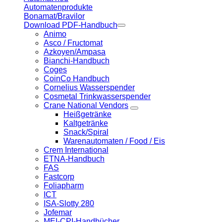
Automatenprodukte
Bonamat/Bravilor
Download PDF-Handbuch
Animo
Asco / Fructomat
Azkoyen/Ampasa
Bianchi-Handbuch
Coges
CoinCo Handbuch
Cornelius Wasserspender
Cosmetal Trinkwasserspender
Crane National Vendors
Heißgetränke
Kaltgetränke
Snack/Spiral
Warenautomaten / Food / Eis
Crem International
ETNA-Handbuch
FAS
Fastcorp
Foliapharm
ICT
ISA-Slotty 280
Jofemar
MEI-CPI-Handbücher