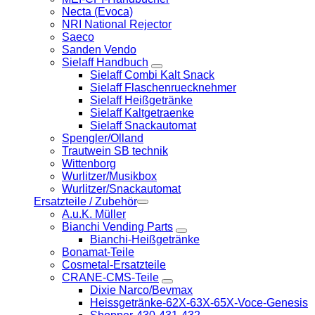
Necta (Evoca)
NRI National Rejector
Saeco
Sanden Vendo
Sielaff Handbuch
Sielaff Combi Kalt Snack
Sielaff Flaschenruecknehmer
Sielaff Heißgetränke
Sielaff Kaltgetraenke
Sielaff Snackautomat
Spengler/Olland
Trautwein SB technik
Wittenborg
Wurlitzer/Musikbox
Wurlitzer/Snackautomat
Ersatzteile / Zubehör
A.u.K. Müller
Bianchi Vending Parts
Bianchi-Heißgetränke
Bonamat-Teile
Cosmetal-Ersatzteile
CRANE-CMS-Teile
Dixie Narco/Bevmax
Heissgetränke-62X-63X-65X-Voce-Genesis