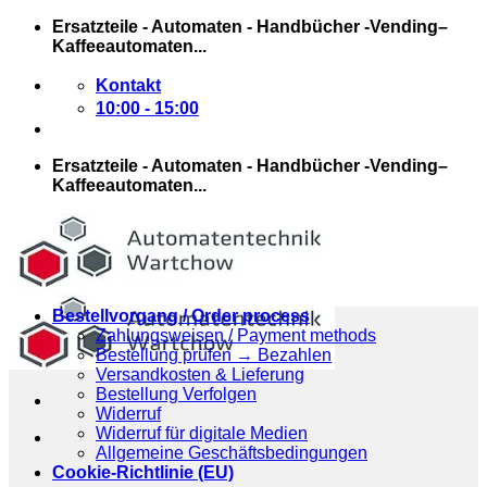
Zum
Ersatzteile - Automaten - Handbücher -Vending–
Inhalt
Kaffeeautomaten...
springen
Kontakt
10:00 - 15:00
Ersatzteile - Automaten - Handbücher -Vending–
Kaffeeautomaten...
Bestellvorgang / Order process
Zahlungsweisen / Payment methods
Bestellung prüfen → Bezahlen
Versandkosten & Lieferung
Bestellung Verfolgen
Widerruf
Widerruf für digitale Medien
Allgemeine Geschäftsbedingungen
Cookie-Richtlinie (EU)