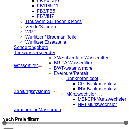
FB10/IN10
FB11/IN11
FB3/FB5
FB7/IN7
Trautwein SB Technik Parts
Vendo/Sanden
WMF
Wurlitzer / Brauman Teile
Wurlitzer Ersatzteile
Sonderangebote
Trinkwasserspender
3M/Solventum Wasserfilter
BRITA Wasserfilter
Wasserfilter
BWT-water & more
Everpure/Pentair
Banknotenleser
CPI Banknotenleser
INV Banknotenleser
Zahlungssysteme
Münzwechsler
MEI-CPI-Münzwechsler
NRI-Münzwechsler
Zubehör für Maschinen
Nach Preis filtern