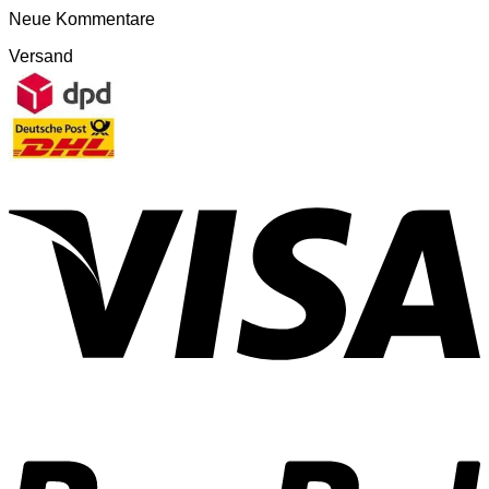
Neue Kommentare
Versand
V
P