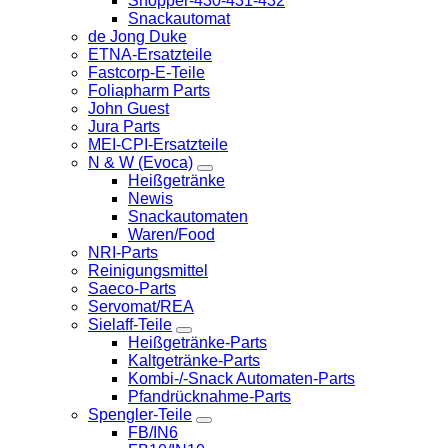
Shopper-430-431-432
Snackautomat
de Jong Duke
ETNA-Ersatzteile
Fastcorp-E-Teile
Foliapharm Parts
John Guest
Jura Parts
MEI-CPI-Ersatzteile
N & W (Evoca)
Heißgetränke
Newis
Snackautomaten
Waren/Food
NRI-Parts
Reinigungsmittel
Saeco-Parts
Servomat/REA
Sielaff-Teile
Heißgetränke-Parts
Kaltgetränke-Parts
Kombi-/-Snack Automaten-Parts
Pfandrücknahme-Parts
Spengler-Teile
FB/IN6