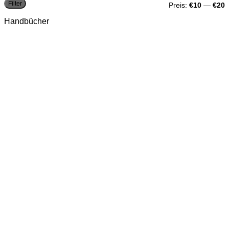
M
M
Filter
Preis:
€10
—
€20
P
P
Handbücher