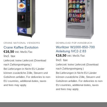
CRANE NATIONAL VENDORS
DOWNLOAD PDF-HANDBUCH
Wurlitzer W1000-850-700
Crane Kaffee Evolution
Anleitung IVC2-2.83
€
16,50
inkl. MwSt./Tax
€
16,50
Incl. tax
inkl. MwSt./Tax
Incl. tax
Lieferzeit: keine Lieferzeit (Download
Lieferzeit: keine Lieferzeit (Download
nach Zahlungseingang )
nach Zahlungseingang )
Bei Lieferungen in Nicht-EU-Länder
Bei Lieferungen in Nicht-EU-Länder
können zusätzliche Zölle, Steuern und
können zusätzliche Zölle, Steuern und
Gebühren anfallen. For deliveries to non-
Gebühren anfallen. For deliveries to non-
EU countries, additional duties, taxes
EU countries, additional duties, taxes
and fees may apply.
and fees may apply.