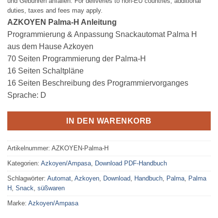
und Gebühren anfallen. For deliveries to non-EU countries, additional
duties, taxes and fees may apply.
AZKOYEN Palma-H Anleitung
Programmierung & Anpassung Snackautomat Palma H
aus dem Hause Azkoyen
70 Seiten Programmierung der Palma-H
16 Seiten Schaltpläne
16 Seiten Beschreibung des Programmiervorganges
Sprache: D
IN DEN WARENKORB
Artikelnummer:
AZKOYEN-Palma-H
Kategorien:
Azkoyen/Ampasa
,
Download PDF-Handbuch
Schlagwörter:
Automat
,
Azkoyen
,
Download
,
Handbuch
,
Palma
,
Palma
H
,
Snack
,
süßwaren
Marke:
Azkoyen/Ampasa