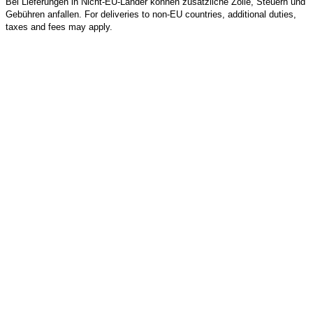
Bei Lieferungen in Nicht-EU-Länder können zusätzliche Zölle, Steuern und
Gebühren anfallen. For deliveries to non-EU countries, additional duties,
taxes and fees may apply.