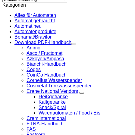
Kategorien
Alles für Automaten
Automat gebraucht
Automat neu
Automatenprodukte
Bonamat/Bravilor
Download PDF-Handbuch
Animo
Asco / Fructomat
Azkoyen/Ampasa
Bianchi-Handbuch
Coges
CoinCo Handbuch
Cornelius Wasserspender
Cosmetal Trinkwasserspender
Crane National Vendors
Heißgetränke
Kaltgetränke
Snack/Spiral
Warenautomaten / Food / Eis
Crem International
ETNA-Handbuch
FAS
Fastcorp