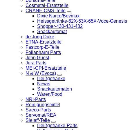
Bonamat-Teile
Cosmetal-Ersatzteile
CRANE-CMS-Teile
Dixie Narco/Bevmax
Heissgetränke-62X-63X-65X-Voce-Genesis
Shopper-430-431-432
Snackautomat
de Jong Duke
ETNA-Ersatzteile
Fastcorp-E-Teile
Foliapharm Parts
John Guest
Jura Parts
MEI-CPI-Ersatzteile
N & W (Evoca)
Heißgetränke
Newis
Snackautomaten
Waren/Food
NRI-Parts
Reinigungsmittel
Saeco-Parts
Servomat/REA
Sielaff-Teile
Heißgetränke-Parts