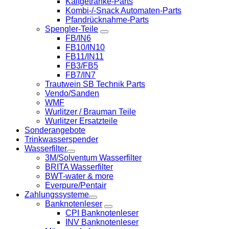
Kaltgetränke-Parts
Kombi-/-Snack Automaten-Parts
Pfandrücknahme-Parts
Spengler-Teile
FB/IN6
FB10/IN10
FB11/IN11
FB3/FB5
FB7/IN7
Trautwein SB Technik Parts
Vendo/Sanden
WMF
Wurlitzer / Brauman Teile
Wurlitzer Ersatzteile
Sonderangebote
Trinkwasserspender
Wasserfilter
3M/Solventum Wasserfilter
BRITA Wasserfilter
BWT-water & more
Everpure/Pentair
Zahlungssysteme
Banknotenleser
CPI Banknotenleser
INV Banknotenleser