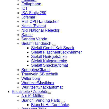
Foliapharm
ICT
ISA-Slotty 280
Jofemar
MEI-CPI-Handbücher
Necta (Evoca)
NRI National Rejector
Saeco
Sanden Vendo
Sielaff Handbuch
Sielaff Combi Kalt Snack
Sielaff Flaschenruecknehmer
Sielaff Heißgetränke
Sielaff Kaltgetraenke
Sielaff Snackautomat
Spengler/Olland
Trautwein SB technik
Wittenborg
Wurlitzer/Musikbox
Wurlitzer/Snackautomat
Ersatzteile / Zubehör
A.u.K. Müller
Bianchi Vending Parts
Bianchi-Heißgetränke