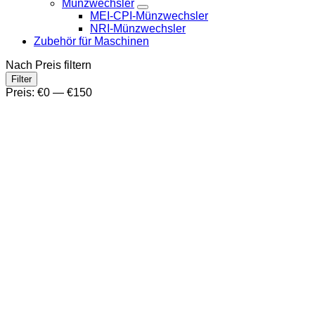
Münzwechsler
MEI-CPI-Münzwechsler
NRI-Münzwechsler
Zubehör für Maschinen
Nach Preis filtern
Min.
Max.
Filter
Preis
Preis
Preis:
€0
—
€150