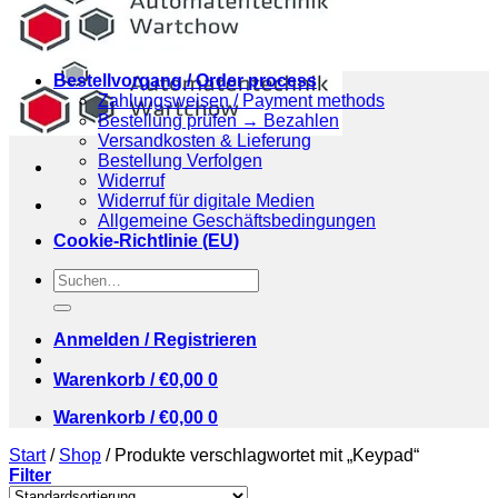
Bestellvorgang / Order process
Zahlungsweisen / Payment methods
Bestellung prüfen → Bezahlen
Versandkosten & Lieferung
Bestellung Verfolgen
Widerruf
Widerruf für digitale Medien
Allgemeine Geschäftsbedingungen
Cookie-Richtlinie (EU)
Suchen
nach:
Anmelden / Registrieren
Warenkorb /
€
0,00
0
Warenkorb /
€
0,00
0
Start
/
Shop
/
Produkte verschlagwortet mit „Keypad“
Filter