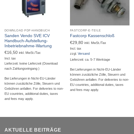
DOWNLOAD PDF-HANDBUCH
FASTCORP-E-TEILE
Sanden Vendo SVE ICV
Fastcorp Kassenschloß
Handbuch-Aufstellung-
€
29,80
inkl. MwSt./Tax
Inbetriebnahme-Wartung
Incl. tax
€
16,50
inkl. MwSt./Tax
zzgl.
Versand
Incl. tax
Lieferzeit: ca. 5-7 Werktage
Lieferzeit: keine Lieferzeit (Download
nach Zahlungseingang )
Bei Lieferungen in Nicht-EU-Länder
können zusätzliche Zölle, Steuern und
Bei Lieferungen in Nicht-EU-Länder
Gebühren anfallen. For deliveries to non-
können zusätzliche Zölle, Steuern und
EU countries, additional duties, taxes
Gebühren anfallen. For deliveries to non-
and fees may apply.
EU countries, additional duties, taxes
and fees may apply.
AKTUELLE BEITRÄGE