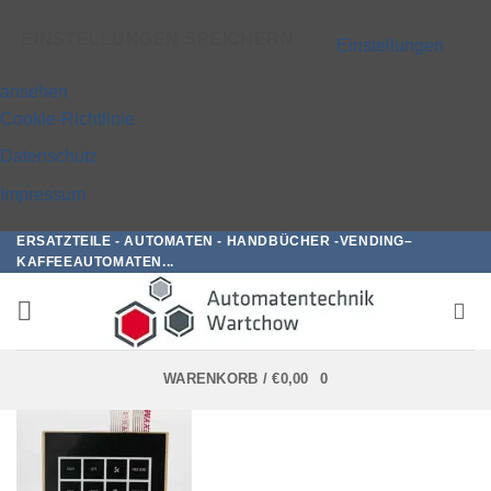
EINSTELLUNGEN SPEICHERN
Einstellungen
ansehen
Cookie-Richtlinie
Datenschutz
Impressum
ERSATZTEILE - AUTOMATEN - HANDBÜCHER -VENDING–
Zum
KAFFEEAUTOMATEN...
Inhalt
springen
WARENKORB /
€
0,00
0