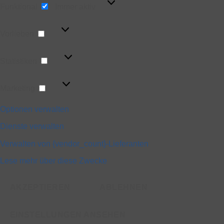
Funktional
Immer aktiv
Vorlieben
Vorlieben
Statistiken
Statistiken
Marketing
Marketing
Optionen verwalten
Dienste verwalten
Verwalten von {vendor_count}-Lieferanten
Lese mehr über diese Zwecke
AKZEPTIEREN
ABLEHNEN
EINSTELLUNGEN ANSEHEN