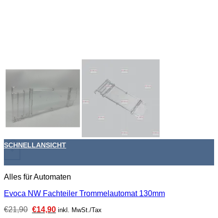
SCHNELLANSICHT
+
Alles für Automaten
Evoca NW Fachteiler Trommelautomat 130mm
Ursprünglicher
Aktueller
€
21,90
€
14,90
inkl. MwSt./Tax
Preis
Preis