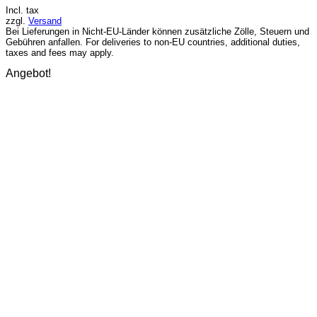
war:
ist:
Incl. tax
€21,90
€14,90.
zzgl.
Versand
Bei Lieferungen in Nicht-EU-Länder können zusätzliche Zölle, Steuern und
Gebühren anfallen. For deliveries to non-EU countries, additional duties,
taxes and fees may apply.
Angebot!