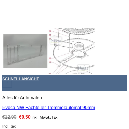
SCHNELLANSICHT
+
Alles für Automaten
Evoca NW Fachteiler Trommelautomat 90mm
Ursprünglicher
Aktueller
€
12,90
€
9,50
inkl. MwSt./Tax
Preis
Preis
war:
ist:
Incl. tax