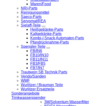
Waren/Food
NRI-Parts
Reinigungsmittel
Saeco-Parts
Servomat/REA
Sielaff-Teile
Heißgetränke-Parts
Kaltgetränke-Parts
Kombi-/-Snack Automaten-Parts
Pfandrücknahme-Parts
Spengler-Teile
FB/IN6
FB10/IN10
FB11/IN11
FB3/FB5
FB7/IN7
Trautwein SB Technik Parts
Vendo/Sanden
WMF
Wurlitzer / Brauman Teile
Wurlitzer Ersatzteile
Sonderangebote
Trinkwasserspender
3M/Solventum Wasserfilter