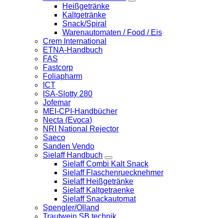
Heißgetränke
Kaltgetränke
Snack/Spiral
Warenautomaten / Food / Eis
Crem International
ETNA-Handbuch
FAS
Fastcorp
Foliapharm
ICT
ISA-Slotty 280
Jofemar
MEI-CPI-Handbücher
Necta (Evoca)
NRI National Rejector
Saeco
Sanden Vendo
Sielaff Handbuch
Sielaff Combi Kalt Snack
Sielaff Flaschenruecknehmer
Sielaff Heißgetränke
Sielaff Kaltgetraenke
Sielaff Snackautomat
Spengler/Olland
Trautwein SB technik