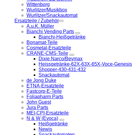
Wittenborg
Wurlitzer/Musikbox
Wurlitzer/Snackautomat
Ersatzteile / Zubehör
A.u.K. Müller
Bianchi Vending Parts
Bianchi-Heißgetränke
Bonamat-Teile
Cosmetal-Ersatzteile
CRANE-CMS-Teile
Dixie Narco/Bevmax
Heissgetränke-62X-63X-65X-Voce-Genesis
Shopper-430-431-432
Snackautomat
de Jong Duke
ETNA-Ersatzteile
Fastcorp-E-Teile
Foliapharm Parts
John Guest
Jura Parts
MEI-CPI-Ersatzteile
N & W (Evoca)
Heißgetränke
Newis
Snackautomaten