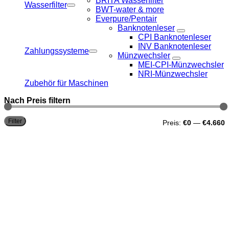
BRITA Wasserfilter
Wasserfilter
BWT-water & more
Everpure/Pentair
Banknotenleser
CPI Banknotenleser
INV Banknotenleser
Zahlungssysteme
Münzwechsler
MEI-CPI-Münzwechsler
NRI-Münzwechsler
Zubehör für Maschinen
Nach Preis filtern
M
M
Filter
Preis:
€0
—
€4.660
P
P