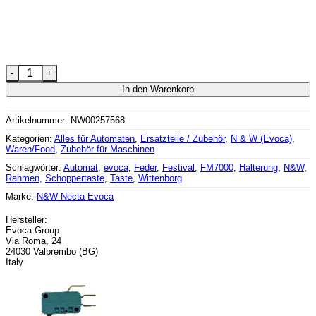
Evoca Halterung Taste Festival Menge
In den Warenkorb
Artikelnummer:
NW00257568
Kategorien:
Alles für Automaten
,
Ersatzteile / Zubehör
,
N & W (Evoca)
,
Waren/Food
,
Zubehör für Maschinen
Schlagwörter:
Automat
,
evoca
,
Feder
,
Festival
,
FM7000
,
Halterung
,
N&W
,
Rahmen
,
Schoppertaste
,
Taste
,
Wittenborg
Marke:
N&W Necta Evoca
Hersteller:
Evoca Group
Via Roma, 24
24030 Valbrembo (BG)
Italy