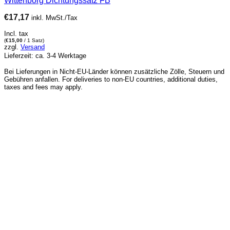
Wittenborg Dichtungssatz FB
€
17,17
inkl. MwSt./Tax
Incl. tax
(
€
15,00
/ 1 Satz)
zzgl.
Versand
Lieferzeit: ca. 3-4 Werktage
Bei Lieferungen in Nicht-EU-Länder können zusätzliche Zölle, Steuern und
Gebühren anfallen. For deliveries to non-EU countries, additional duties,
taxes and fees may apply.