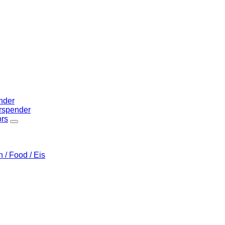
nder
rspender
ors
/ Food / Eis