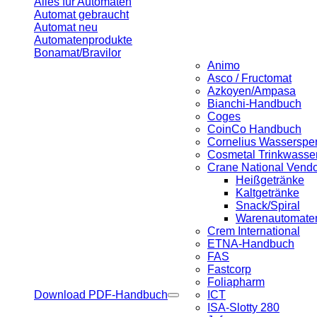
Alles für Automaten
Automat gebraucht
Automat neu
Automatenprodukte
Bonamat/Bravilor
Animo
Asco / Fructomat
Azkoyen/Ampasa
Bianchi-Handbuch
Coges
CoinCo Handbuch
Cornelius Wasserspe
Cosmetal Trinkwasse
Crane National Vend
Heißgetränke
Kaltgetränke
Snack/Spiral
Warenautomaten 
Crem International
ETNA-Handbuch
FAS
Fastcorp
Foliapharm
Download PDF-Handbuch
ICT
ISA-Slotty 280