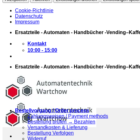
Cookie-Richtlinie
Datenschutz
Impressum
Zum
Ersatzteile - Automaten - Handbücher -Vending–Kaff
Inhalt
springen
Kontakt
10:00 - 15:00
Ersatzteile - Automaten - Handbücher -Vending–Kaff
Bestellvorgang / Order process
Zahlungsweisen / Payment methods
Bestellung prüfen → Bezahlen
Versandkosten & Lieferung
Bestellung Verfolgen
Widerruf