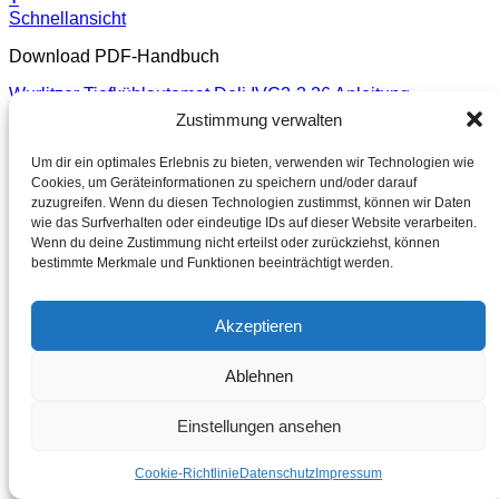
Schnellansicht
Download PDF-Handbuch
Wurlitzer Tiefkühlautomat Deli IVC2-3.26 Anleitung
Zustimmung verwalten
€
16,50
inkl. MwSt./Tax
Um dir ein optimales Erlebnis zu bieten, verwenden wir Technologien wie
Incl. tax
Cookies, um Geräteinformationen zu speichern und/oder darauf
Lieferzeit: keine Lieferzeit (Download nach Zahlungseingang )
zuzugreifen. Wenn du diesen Technologien zustimmst, können wir Daten
Bei Lieferungen in Nicht-EU-Länder können zusätzliche Zölle, Steuern und
wie das Surfverhalten oder eindeutige IDs auf dieser Website verarbeiten.
Gebühren anfallen. For deliveries to non-EU countries, additional duties,
Wenn du deine Zustimmung nicht erteilst oder zurückziehst, können
taxes and fees may apply.
bestimmte Merkmale und Funktionen beeinträchtigt werden.
Akzeptieren
Ablehnen
Einstellungen ansehen
Cookie-Richtlinie
Datenschutz
Impressum