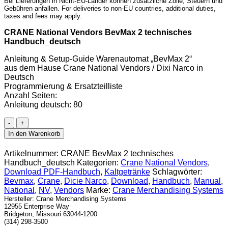
Bei Lieferungen in Nicht-EU-Länder können zusätzliche Zölle, Steuern und
Gebühren anfallen. For deliveries to non-EU countries, additional duties,
taxes and fees may apply.
CRANE National Vendors BevMax 2 technisches
Handbuch_deutsch
Anleitung & Setup-Guide Warenautomat „BevMax 2“
aus dem Hause Crane National Vendors / Dixi Narco in
Deutsch
Programmierung & Ersatzteilliste
Anzahl Seiten:
Anleitung deutsch: 80
Crane
Bev_Max_2_Handbuch
In den Warenkorb
[Digital]
Menge
Artikelnummer:
CRANE BevMax 2 technisches
Handbuch_deutsch
Kategorien:
Crane National Vendors
,
Download PDF-Handbuch
,
Kaltgetränke
Schlagwörter:
Bevmax
,
Crane
,
Dicie Narco
,
Download
,
Handbuch
,
Manual
,
National
,
NV
,
Vendors
Marke:
Crane Merchandising Systems
Hersteller:
Crane Merchandising Systems
12955 Enterprise Way
Bridgeton, Missouri 63044-1200
(314) 298-3500