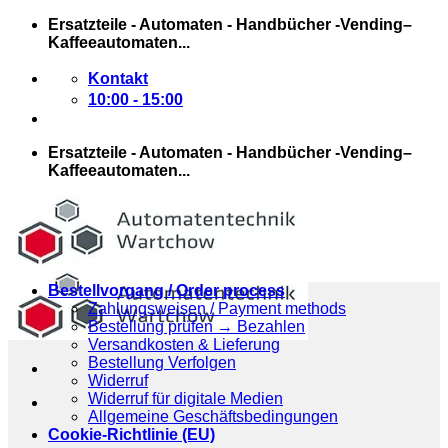
Zum
Ersatzteile - Automaten - Handbücher -Vending–
Inhalt
Kaffeeautomaten...
springen
Kontakt
10:00 - 15:00
Ersatzteile - Automaten - Handbücher -Vending–
Kaffeeautomaten...
Bestellvorgang / Order process
Zahlungsweisen / Payment methods
Bestellung prüfen → Bezahlen
Versandkosten & Lieferung
Bestellung Verfolgen
Widerruf
Widerruf für digitale Medien
Allgemeine Geschäftsbedingungen
Cookie-Richtlinie (EU)