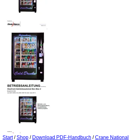
Start
/
Shop
/
Download PDF-Handbuch
/
Crane National