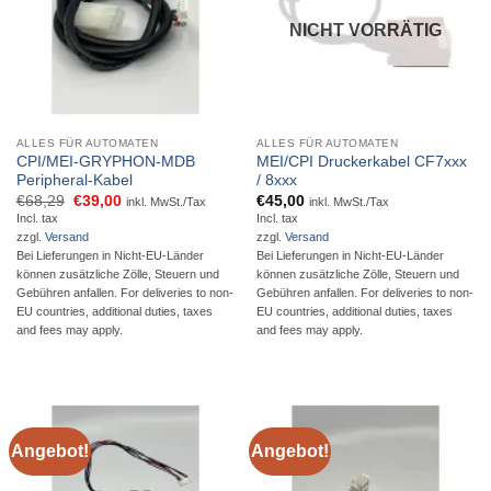
NICHT VORRÄTIG
ALLES FÜR AUTOMATEN
ALLES FÜR AUTOMATEN
CPI/MEI-GRYPHON-MDB
MEI/CPI Druckerkabel CF7xxx
Peripheral-Kabel
/ 8xxx
Ursprünglicher
Aktueller
€
68,29
€
39,00
€
45,00
inkl. MwSt./Tax
inkl. MwSt./Tax
Preis
Preis
Incl. tax
Incl. tax
war:
ist:
zzgl.
Versand
zzgl.
Versand
€68,29
€39,00.
Bei Lieferungen in Nicht-EU-Länder
Bei Lieferungen in Nicht-EU-Länder
können zusätzliche Zölle, Steuern und
können zusätzliche Zölle, Steuern und
Gebühren anfallen. For deliveries to non-
Gebühren anfallen. For deliveries to non-
EU countries, additional duties, taxes
EU countries, additional duties, taxes
and fees may apply.
and fees may apply.
Angebot!
Angebot!