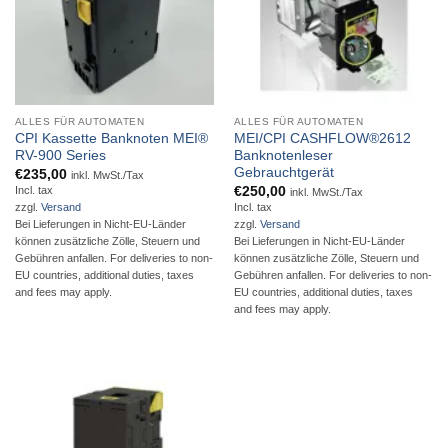
ALLES FÜR AUTOMATEN
ALLES FÜR AUTOMATEN
CPI Kassette Banknoten MEI®
MEI/CPI CASHFLOW®2612
RV-900 Series
Banknotenleser
Gebrauchtgerät
€
235,00
inkl. MwSt./Tax
€
250,00
Incl. tax
inkl. MwSt./Tax
Incl. tax
zzgl.
Versand
Bei Lieferungen in Nicht-EU-Länder
zzgl.
Versand
können zusätzliche Zölle, Steuern und
Bei Lieferungen in Nicht-EU-Länder
Gebühren anfallen. For deliveries to non-
können zusätzliche Zölle, Steuern und
EU countries, additional duties, taxes
Gebühren anfallen. For deliveries to non-
and fees may apply.
EU countries, additional duties, taxes
and fees may apply.