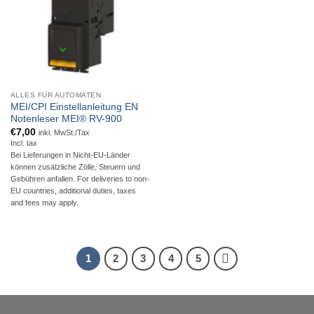
ALLES FÜR AUTOMATEN
MEI/CPI Einstellanleitung EN
Notenleser MEI® RV-900
€
7,00
inkl. MwSt./Tax
Incl. tax
Bei Lieferungen in Nicht-EU-Länder
können zusätzliche Zölle, Steuern und
Gebühren anfallen. For deliveries to non-
EU countries, additional duties, taxes
and fees may apply.
1
2
3
4
5