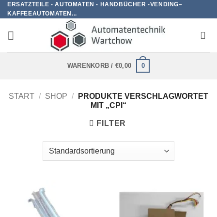
ERSATZTEILE - AUTOMATEN - HANDBÜCHER -VENDING–
Zum
KAFFEEAUTOMATEN...
Inhalt
springen
0
WARENKORB /
€
0,00
START
/
SHOP
/
PRODUKTE VERSCHLAGWORTET
MIT „CPI“
FILTER