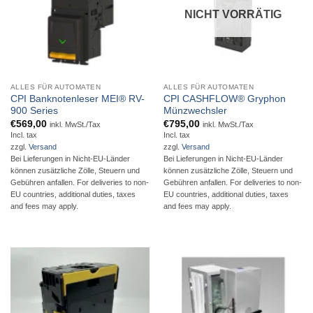
NICHT VORRÄTIG
ALLES FÜR AUTOMATEN
ALLES FÜR AUTOMATEN
CPI Banknotenleser MEI® RV-
CPI CASHFLOW® Gryphon
900 Series
Münzwechsler
€
569,00
€
795,00
inkl. MwSt./Tax
inkl. MwSt./Tax
Incl. tax
Incl. tax
zzgl.
Versand
zzgl.
Versand
Bei Lieferungen in Nicht-EU-Länder
Bei Lieferungen in Nicht-EU-Länder
können zusätzliche Zölle, Steuern und
können zusätzliche Zölle, Steuern und
Gebühren anfallen. For deliveries to non-
Gebühren anfallen. For deliveries to non-
EU countries, additional duties, taxes
EU countries, additional duties, taxes
and fees may apply.
and fees may apply.