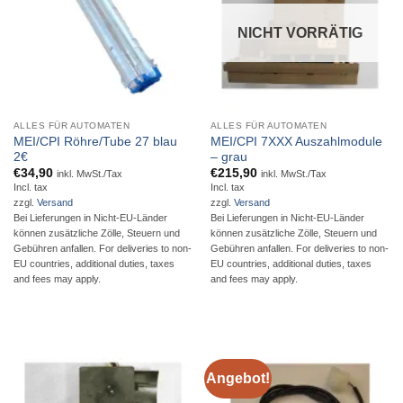
NICHT VORRÄTIG
ALLES FÜR AUTOMATEN
ALLES FÜR AUTOMATEN
MEI/CPI Röhre/Tube 27 blau
MEI/CPI 7XXX Auszahlmodule
2€
– grau
€
34,90
€
215,90
inkl. MwSt./Tax
inkl. MwSt./Tax
Incl. tax
Incl. tax
zzgl.
Versand
zzgl.
Versand
Bei Lieferungen in Nicht-EU-Länder
Bei Lieferungen in Nicht-EU-Länder
können zusätzliche Zölle, Steuern und
können zusätzliche Zölle, Steuern und
Gebühren anfallen. For deliveries to non-
Gebühren anfallen. For deliveries to non-
EU countries, additional duties, taxes
EU countries, additional duties, taxes
and fees may apply.
and fees may apply.
Angebot!