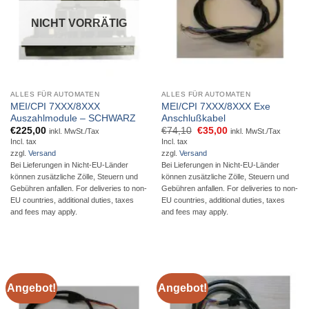
NICHT VORRÄTIG
ALLES FÜR AUTOMATEN
ALLES FÜR AUTOMATEN
MEI/CPI 7XXX/8XXX
MEI/CPI 7XXX/8XXX Exe
Auszahlmodule – SCHWARZ
Anschlußkabel
Ursprünglicher
Aktueller
€
225,00
€
74,10
€
35,00
inkl. MwSt./Tax
inkl. MwSt./Tax
Preis
Preis
Incl. tax
Incl. tax
war:
ist:
zzgl.
Versand
zzgl.
Versand
€74,10
€35,00.
Bei Lieferungen in Nicht-EU-Länder
Bei Lieferungen in Nicht-EU-Länder
können zusätzliche Zölle, Steuern und
können zusätzliche Zölle, Steuern und
Gebühren anfallen. For deliveries to non-
Gebühren anfallen. For deliveries to non-
EU countries, additional duties, taxes
EU countries, additional duties, taxes
and fees may apply.
and fees may apply.
Angebot!
Angebot!