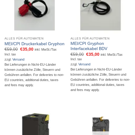
ALLES FÜR AUTOMATEN
ALLES FÜR AUTOMATEN
MEI/CPI Gryphon
MEI/CPI Druckerkabel Gryphon
Interfacekabel BDV
Ursprünglicher
Aktueller
€
59,00
€
35,00
inkl. MwSt./Tax
Preis
Preis
Ursprünglicher
Aktueller
€
59,00
€
35,00
Incl. tax
inkl. MwSt./Tax
war:
ist:
Preis
Preis
Incl. tax
zzgl.
Versand
€59,00
€35,00.
war:
ist:
zzgl.
Versand
Bei Lieferungen in Nicht-EU-Länder
€59,00
€35,00.
Bei Lieferungen in Nicht-EU-Länder
können zusätzliche Zölle, Steuern und
können zusätzliche Zölle, Steuern und
Gebühren anfallen. For deliveries to non-
Gebühren anfallen. For deliveries to non-
EU countries, additional duties, taxes
EU countries, additional duties, taxes
and fees may apply.
and fees may apply.