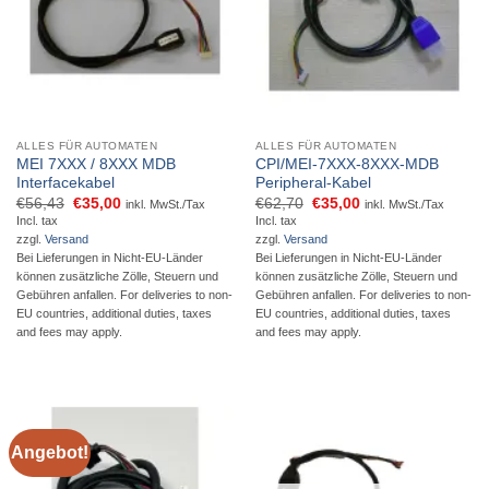
ALLES FÜR AUTOMATEN
ALLES FÜR AUTOMATEN
MEI 7XXX / 8XXX MDB
CPI/MEI-7XXX-8XXX-MDB
Interfacekabel
Peripheral-Kabel
Ursprünglicher
Aktueller
Ursprünglicher
Aktueller
€
56,43
€
35,00
€
62,70
€
35,00
inkl. MwSt./Tax
inkl. MwSt./Tax
Preis
Preis
Preis
Preis
Incl. tax
Incl. tax
war:
ist:
war:
ist:
zzgl.
Versand
zzgl.
Versand
€56,43
€35,00.
€62,70
€35,00.
Bei Lieferungen in Nicht-EU-Länder
Bei Lieferungen in Nicht-EU-Länder
können zusätzliche Zölle, Steuern und
können zusätzliche Zölle, Steuern und
Gebühren anfallen. For deliveries to non-
Gebühren anfallen. For deliveries to non-
EU countries, additional duties, taxes
EU countries, additional duties, taxes
and fees may apply.
and fees may apply.
Angebot!