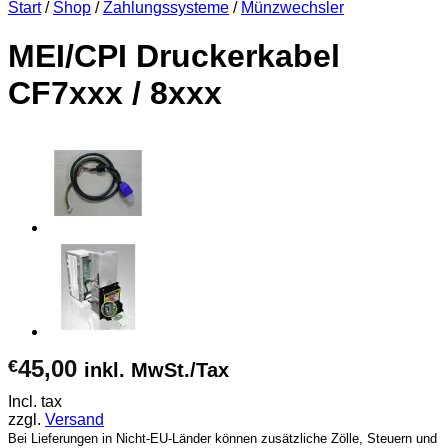
Start
/
Shop
/
Zahlungssysteme
/
Münzwechsler
MEI/CPI Druckerkabel
CF7xxx / 8xxx
45,00
€
inkl. MwSt./Tax
Incl. tax
zzgl.
Versand
Bei Lieferungen in Nicht-EU-Länder können zusätzliche Zölle, Steuern und