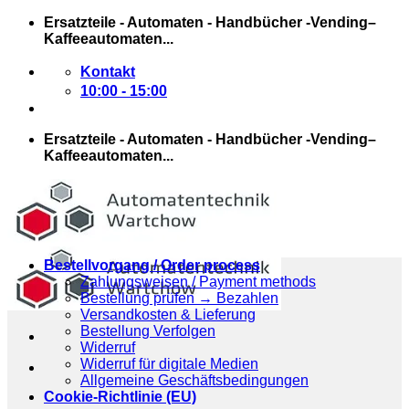
Zum
Ersatzteile - Automaten - Handbücher -Vending–
Inhalt
Kaffeeautomaten...
springen
Kontakt
10:00 - 15:00
Ersatzteile - Automaten - Handbücher -Vending–
Kaffeeautomaten...
Bestellvorgang / Order process
Zahlungsweisen / Payment methods
Bestellung prüfen → Bezahlen
Versandkosten & Lieferung
Bestellung Verfolgen
Widerruf
Widerruf für digitale Medien
Allgemeine Geschäftsbedingungen
Cookie-Richtlinie (EU)