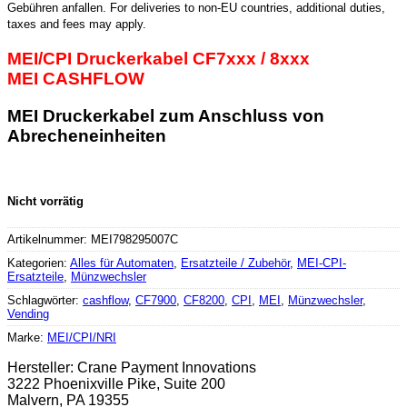
Gebühren anfallen. For deliveries to non-EU countries, additional duties,
taxes and fees may apply.
MEI/CPI Druckerkabel CF7xxx / 8xxx
MEI CASHFLOW
MEI Druckerkabel zum Anschluss von
Abrecheneinheiten
Nicht vorrätig
Artikelnummer:
MEI798295007C
Kategorien:
Alles für Automaten
,
Ersatzteile / Zubehör
,
MEI-CPI-
Ersatzteile
,
Münzwechsler
Schlagwörter:
cashflow
,
CF7900
,
CF8200
,
CPI
,
MEI
,
Münzwechsler
,
Vending
Marke:
MEI/CPI/NRI
Hersteller:
Crane Payment Innovations
3222 Phoenixville Pike, Suite 200
Malvern, PA 19355