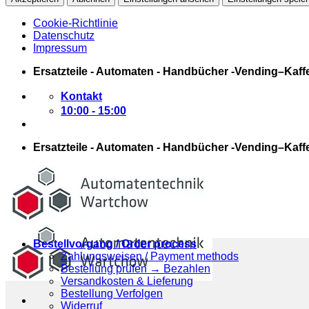
Cookie-Richtlinie
Datenschutz
Impressum
Zum
Ersatzteile - Automaten - Handbücher -Vending–Kaff
Inhalt
springen
Kontakt
10:00 - 15:00
Ersatzteile - Automaten - Handbücher -Vending–Kaff
Bestellvorgang / Order process
Zahlungsweisen / Payment methods
Bestellung prüfen → Bezahlen
Versandkosten & Lieferung
Bestellung Verfolgen
Widerruf