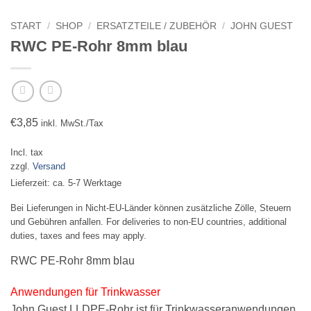
START
/
SHOP
/
ERSATZTEILE / ZUBEHÖR
/
JOHN GUEST
RWC PE-Rohr 8mm blau
€
3,85
inkl. MwSt./Tax
Incl. tax
zzgl.
Versand
Lieferzeit: ca. 5-7 Werktage
Bei Lieferungen in Nicht-EU-Länder können zusätzliche Zölle, Steuern
und Gebühren anfallen. For deliveries to non-EU countries, additional
duties, taxes and fees may apply.
RWC PE-Rohr 8mm blau
Anwendungen für Trinkwasser
John Guest LLDPE-Rohr ist für Trinkwasseranwendungen