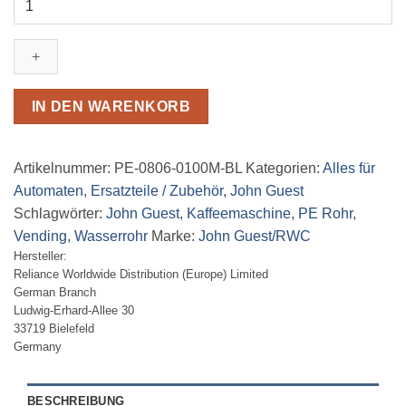
PE-
Rohr
8mm
blau
Menge
IN DEN WARENKORB
Artikelnummer:
PE-0806-0100M-BL
Kategorien:
Alles für
Automaten
,
Ersatzteile / Zubehör
,
John Guest
Schlagwörter:
John Guest
,
Kaffeemaschine
,
PE Rohr
,
Vending
,
Wasserrohr
Marke:
John Guest/RWC
Hersteller:
Reliance Worldwide Distribution (Europe) Limited
German Branch
Ludwig-Erhard-Allee 30
33719 Bielefeld
Germany
BESCHREIBUNG