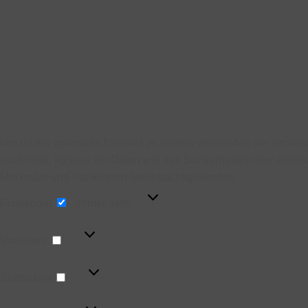
Um dir ein optimales Erlebnis zu bieten, verwenden wir Techn
zustimmst, können wir Daten wie das Surfverhalten oder eindeu
Merkmale und Funktionen beeinträchtigt werden.
Funktional
Funktional
Immer aktiv
Vorlieben
Vorlieben
Statistiken
Statistiken
Marketing