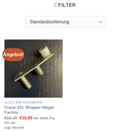
FILTER
Angebot!
ALLES FÜR AUTOMATEN
Crane 431 Shopper Riegel
Fachtür
Ursprünglicher
Aktueller
€
18,20
€
10,00
inkl. MwSt./Tax
Preis
Preis
Incl. tax
war:
ist:
zzgl.
Versand
€18,20
€10,00.