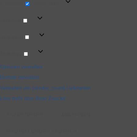
Funktional
Immer aktiv
Vorlieben
Vorlieben
Statistiken
Statistiken
Marketing
Marketing
Optionen verwalten
Dienste verwalten
Verwalten von {vendor_count}-Lieferanten
Lese mehr über diese Zwecke
AKZEPTIEREN
ABLEHNEN
EINSTELLUNGEN ANSEHEN