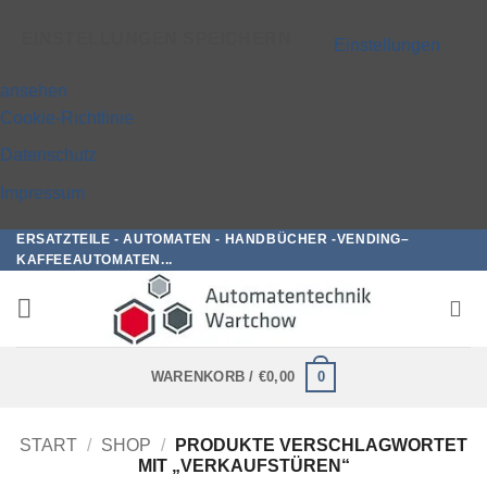
EINSTELLUNGEN SPEICHERN
Einstellungen
ansehen
Cookie-Richtlinie
Datenschutz
Impressum
ERSATZTEILE - AUTOMATEN - HANDBÜCHER -VENDING–
Zum
KAFFEEAUTOMATEN...
Inhalt
springen
0
WARENKORB /
€
0,00
START
/
SHOP
/
PRODUKTE VERSCHLAGWORTET
MIT „VERKAUFSTÜREN“