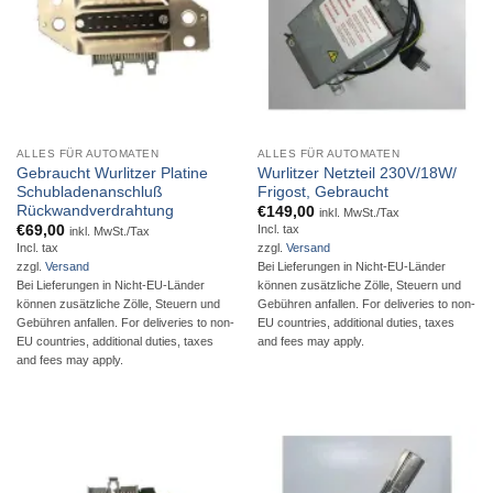
ALLES FÜR AUTOMATEN
ALLES FÜR AUTOMATEN
Gebraucht Wurlitzer Platine
Wurlitzer Netzteil 230V/18W/
Schubladenanschluß
Frigost, Gebraucht
Rückwandverdrahtung
€
149,00
inkl. MwSt./Tax
€
69,00
Incl. tax
inkl. MwSt./Tax
Incl. tax
zzgl.
Versand
zzgl.
Versand
Bei Lieferungen in Nicht-EU-Länder
Bei Lieferungen in Nicht-EU-Länder
können zusätzliche Zölle, Steuern und
können zusätzliche Zölle, Steuern und
Gebühren anfallen. For deliveries to non-
Gebühren anfallen. For deliveries to non-
EU countries, additional duties, taxes
EU countries, additional duties, taxes
and fees may apply.
and fees may apply.