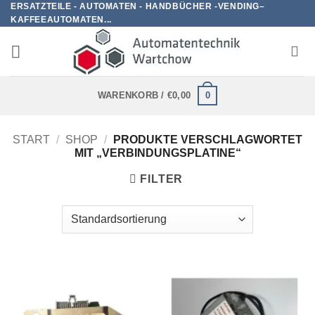
ERSATZTEILE - AUTOMATEN - HANDBÜCHER -VENDING–
Zum
KAFFEEAUTOMATEN...
Inhalt
springen
0
WARENKORB /
€
0,00
START
/
SHOP
/
PRODUKTE VERSCHLAGWORTET
MIT „VERBINDUNGSPLATINE“
FILTER