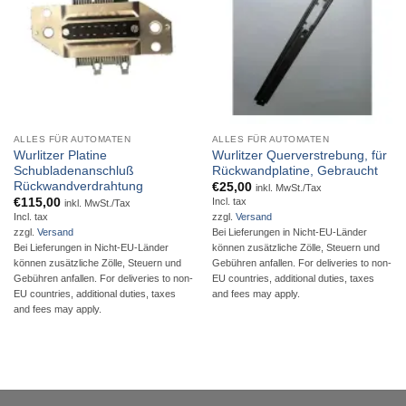
ALLES FÜR AUTOMATEN
ALLES FÜR AUTOMATEN
Wurlitzer Platine
Wurlitzer Querverstrebung, für
Schubladenanschluß
Rückwandplatine, Gebraucht
Rückwandverdrahtung
€
25,00
inkl. MwSt./Tax
€
115,00
Incl. tax
inkl. MwSt./Tax
Incl. tax
zzgl.
Versand
zzgl.
Versand
Bei Lieferungen in Nicht-EU-Länder
Bei Lieferungen in Nicht-EU-Länder
können zusätzliche Zölle, Steuern und
können zusätzliche Zölle, Steuern und
Gebühren anfallen. For deliveries to non-
Gebühren anfallen. For deliveries to non-
EU countries, additional duties, taxes
EU countries, additional duties, taxes
and fees may apply.
and fees may apply.