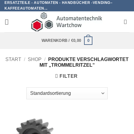
ERSATZTEILE - AUTOMATEN - HANDBÜCHER -VENDING–
Zum
KAFFEEAUTOMATEN...
Inhalt
springen
0
WARENKORB /
€
0,00
START
/
SHOP
/
PRODUKTE VERSCHLAGWORTET
MIT „TROMMELRITZEL“
FILTER