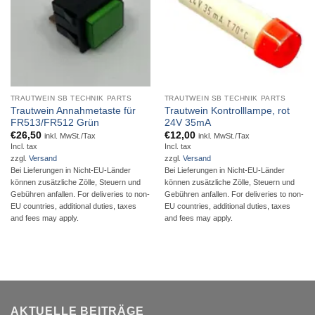
TRAUTWEIN SB TECHNIK PARTS
TRAUTWEIN SB TECHNIK PARTS
Trautwein Annahmetaste für
Trautwein Kontrolllampe, rot
FR513/FR512 Grün
24V 35mA
€
26,50
€
12,00
inkl. MwSt./Tax
inkl. MwSt./Tax
Incl. tax
Incl. tax
zzgl.
Versand
zzgl.
Versand
Bei Lieferungen in Nicht-EU-Länder
Bei Lieferungen in Nicht-EU-Länder
können zusätzliche Zölle, Steuern und
können zusätzliche Zölle, Steuern und
Gebühren anfallen. For deliveries to non-
Gebühren anfallen. For deliveries to non-
EU countries, additional duties, taxes
EU countries, additional duties, taxes
and fees may apply.
and fees may apply.
AKTUELLE BEITRÄGE