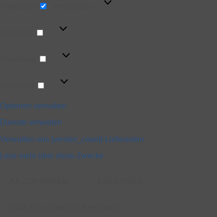
Funktional
Immer aktiv
Vorlieben
Vorlieben
Statistiken
Statistiken
Marketing
Marketing
Optionen verwalten
Dienste verwalten
Verwalten von {vendor_count}-Lieferanten
Lese mehr über diese Zwecke
AKZEPTIEREN
ABLEHNEN
EINSTELLUNGEN ANSEHEN