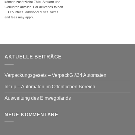
können zusätzliche Zölle, Steuern und
Gebühren anfallen. For deliveries to non-
EU countries, additional duties, taxes
and fees may apply.
AKTUELLE BEITRÄGE
Verpackungsgesetz – VerpackG §34 Automaten
Incup – Automaten im Öffentlichen Bereich
Ausweitung des Einwegpfands
NEUE KOMMENTARE