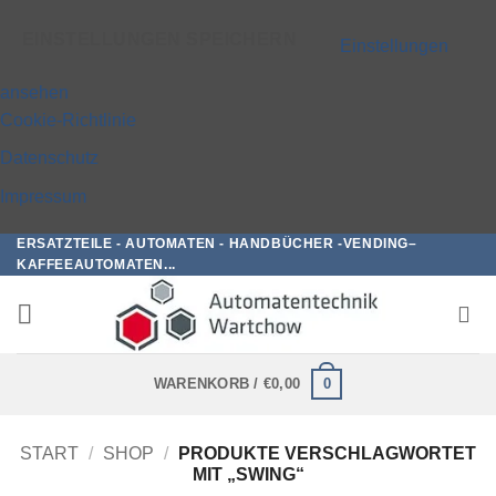
EINSTELLUNGEN SPEICHERN
Einstellungen
ansehen
Cookie-Richtlinie
Datenschutz
Impressum
ERSATZTEILE - AUTOMATEN - HANDBÜCHER -VENDING–
Zum
KAFFEEAUTOMATEN...
Inhalt
springen
0
WARENKORB /
€
0,00
START
/
SHOP
/
PRODUKTE VERSCHLAGWORTET
MIT „SWING“