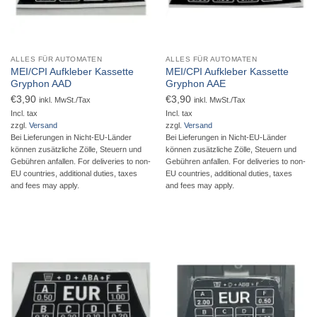
ALLES FÜR AUTOMATEN
ALLES FÜR AUTOMATEN
MEI/CPI Aufkleber Kassette
MEI/CPI Aufkleber Kassette
Gryphon AAD
Gryphon AAE
€
3,90
€
3,90
inkl. MwSt./Tax
inkl. MwSt./Tax
Incl. tax
Incl. tax
zzgl.
Versand
zzgl.
Versand
Bei Lieferungen in Nicht-EU-Länder
Bei Lieferungen in Nicht-EU-Länder
können zusätzliche Zölle, Steuern und
können zusätzliche Zölle, Steuern und
Gebühren anfallen. For deliveries to non-
Gebühren anfallen. For deliveries to non-
EU countries, additional duties, taxes
EU countries, additional duties, taxes
and fees may apply.
and fees may apply.