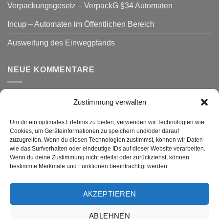
Verpackungsgesetz – VerpackG §34 Automaten
Incup – Automaten im Öffentlichen Bereich
Ausweitung des Einwegpfands
NEUE KOMMENTARE
Zustimmung verwalten
VERSAND
Um dir ein optimales Erlebnis zu bieten, verwenden wir Technologien wie
Cookies, um Geräteinformationen zu speichern und/oder darauf
zuzugreifen. Wenn du diesen Technologien zustimmst, können wir Daten
wie das Surfverhalten oder eindeutige IDs auf dieser Website verarbeiten.
Wenn du deine Zustimmung nicht erteilst oder zurückziehst, können
bestimmte Merkmale und Funktionen beeinträchtigt werden.
AKZEPTIEREN
Visa
PayPal
MasterCard
Rechung
GiroPay
ABLEHNEN
DATENSCHUTZ
WIDERRUF
IMPRESSUM