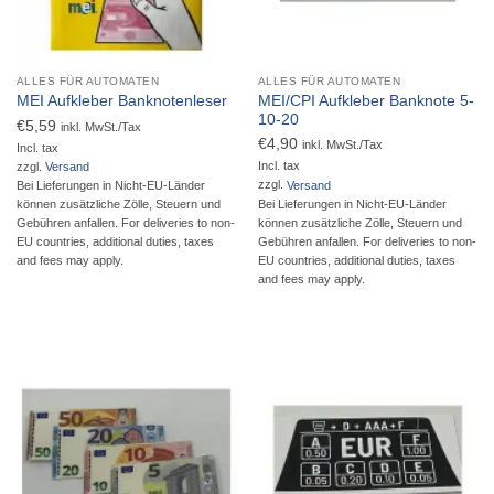
ALLES FÜR AUTOMATEN
ALLES FÜR AUTOMATEN
MEI/CPI Aufkleber Banknote 5-
MEI Aufkleber Banknotenleser
10-20
€
5,59
inkl. MwSt./Tax
€
4,90
inkl. MwSt./Tax
Incl. tax
Incl. tax
zzgl.
Versand
zzgl.
Versand
Bei Lieferungen in Nicht-EU-Länder
Bei Lieferungen in Nicht-EU-Länder
können zusätzliche Zölle, Steuern und
können zusätzliche Zölle, Steuern und
Gebühren anfallen. For deliveries to non-
Gebühren anfallen. For deliveries to non-
EU countries, additional duties, taxes
EU countries, additional duties, taxes
and fees may apply.
and fees may apply.