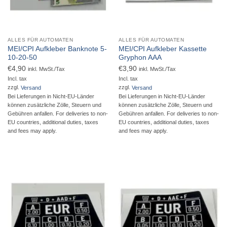
ALLES FÜR AUTOMATEN
ALLES FÜR AUTOMATEN
MEI/CPI Aufkleber Banknote 5-
MEI/CPI Aufkleber Kassette
10-20-50
Gryphon AAA
€
4,90
€
3,90
inkl. MwSt./Tax
inkl. MwSt./Tax
Incl. tax
Incl. tax
zzgl.
Versand
zzgl.
Versand
Bei Lieferungen in Nicht-EU-Länder
Bei Lieferungen in Nicht-EU-Länder
können zusätzliche Zölle, Steuern und
können zusätzliche Zölle, Steuern und
Gebühren anfallen. For deliveries to non-
Gebühren anfallen. For deliveries to non-
EU countries, additional duties, taxes
EU countries, additional duties, taxes
and fees may apply.
and fees may apply.