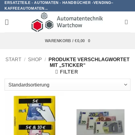
ERSATZTEILE - AUTOMATEN - HANDBÜCHER -VENDING–
Zum
KAFFEEAUTOMATEN...
Inhalt
springen
WARENKORB /
€
0,00
0
START
/
SHOP
/
PRODUKTE VERSCHLAGWORTET
MIT „STICKER“
FILTER