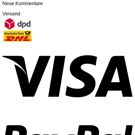
Neue Kommentare
Versand
V
P