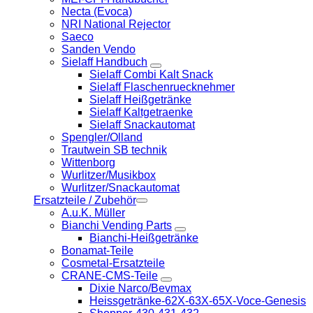
Necta (Evoca)
NRI National Rejector
Saeco
Sanden Vendo
Sielaff Handbuch
Sielaff Combi Kalt Snack
Sielaff Flaschenruecknehmer
Sielaff Heißgetränke
Sielaff Kaltgetraenke
Sielaff Snackautomat
Spengler/Olland
Trautwein SB technik
Wittenborg
Wurlitzer/Musikbox
Wurlitzer/Snackautomat
Ersatzteile / Zubehör
A.u.K. Müller
Bianchi Vending Parts
Bianchi-Heißgetränke
Bonamat-Teile
Cosmetal-Ersatzteile
CRANE-CMS-Teile
Dixie Narco/Bevmax
Heissgetränke-62X-63X-65X-Voce-Genesis