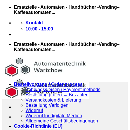
Zum
Ersatzteile - Automaten - Handbücher -Vending–
Inhalt
Kaffeeautomaten...
springen
Kontakt
10:00 - 15:00
Ersatzteile - Automaten - Handbücher -Vending–
Kaffeeautomaten...
Bestellvorgang / Order process
Zahlungsweisen / Payment methods
Bestellung prüfen → Bezahlen
Versandkosten & Lieferung
Bestellung Verfolgen
Widerruf
Widerruf für digitale Medien
Allgemeine Geschäftsbedingungen
Cookie-Richtlinie (EU)