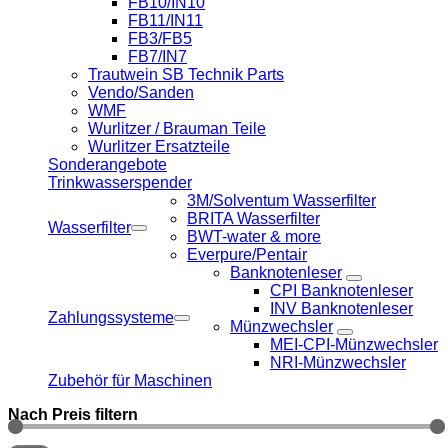
FB10/IN10
FB11/IN11
FB3/FB5
FB7/IN7
Trautwein SB Technik Parts
Vendo/Sanden
WMF
Wurlitzer / Brauman Teile
Wurlitzer Ersatzteile
Sonderangebote
Trinkwasserspender
3M/Solventum Wasserfilter
BRITA Wasserfilter
Wasserfilter
BWT-water & more
Everpure/Pentair
Banknotenleser
CPI Banknotenleser
INV Banknotenleser
Zahlungssysteme
Münzwechsler
MEI-CPI-Münzwechsler
NRI-Münzwechsler
Zubehör für Maschinen
Nach Preis filtern