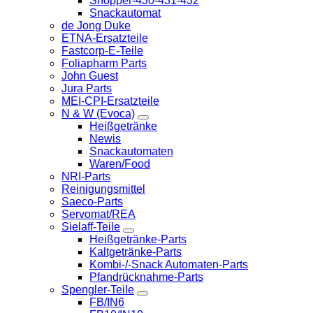
Shopper-430-431-432
Snackautomat
de Jong Duke
ETNA-Ersatzteile
Fastcorp-E-Teile
Foliapharm Parts
John Guest
Jura Parts
MEI-CPI-Ersatzteile
N & W (Evoca)
Heißgetränke
Newis
Snackautomaten
Waren/Food
NRI-Parts
Reinigungsmittel
Saeco-Parts
Servomat/REA
Sielaff-Teile
Heißgetränke-Parts
Kaltgetränke-Parts
Kombi-/-Snack Automaten-Parts
Pfandrücknahme-Parts
Spengler-Teile
FB/IN6