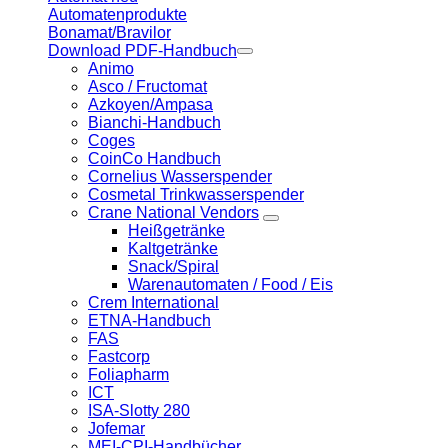
Automatenprodukte
Bonamat/Bravilor
Download PDF-Handbuch
Animo
Asco / Fructomat
Azkoyen/Ampasa
Bianchi-Handbuch
Coges
CoinCo Handbuch
Cornelius Wasserspender
Cosmetal Trinkwasserspender
Crane National Vendors
Heißgetränke
Kaltgetränke
Snack/Spiral
Warenautomaten / Food / Eis
Crem International
ETNA-Handbuch
FAS
Fastcorp
Foliapharm
ICT
ISA-Slotty 280
Jofemar
MEI-CPI-Handbücher