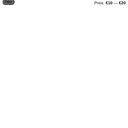
M
M
Filter
Preis:
€10
—
€20
P
P