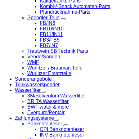
Kaltgetränke-Parts
Kombi-/-Snack Automaten-Parts
Pfandrücknahme-Parts
Spengler-Teile
FB/IN6
FB10/IN10
FB11/IN11
FB3/FB5
FB7/IN7
Trautwein SB Technik Parts
Vendo/Sanden
WMF
Wurlitzer / Brauman Teile
Wurlitzer Ersatzteile
Sonderangebote
Trinkwasserspender
Wasserfilter
3M/Solventum Wasserfilter
BRITA Wasserfilter
BWT-water & more
Everpure/Pentair
Zahlungssysteme
Banknotenleser
CPI Banknotenleser
INV Banknotenleser