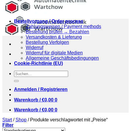
Bestellvorgang / Order process
Zahlungsweisen / Payment methods
Bestellung prüfen → Bezahlen
Versandkosten & Lieferung
Bestellung Verfolgen
Widerruf
Widerruf für digitale Medien
Allgemeine Geschäftsbedingungen
Cookie-Richtlinie (EU)
Suchen
nach:
Anmelden / Registrieren
Warenkorb /
€
0,00
0
Warenkorb /
€
0,00
0
Start
/
Shop
/
Produkte verschlagwortet mit „Preise“
Filter