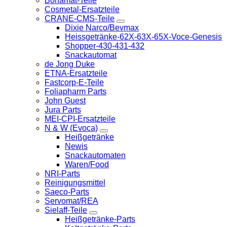
Bonamat-Teile
Cosmetal-Ersatzteile
CRANE-CMS-Teile
Dixie Narco/Bevmax
Heissgetränke-62X-63X-65X-Voce-Genesis
Shopper-430-431-432
Snackautomat
de Jong Duke
ETNA-Ersatzteile
Fastcorp-E-Teile
Foliapharm Parts
John Guest
Jura Parts
MEI-CPI-Ersatzteile
N & W (Evoca)
Heißgetränke
Newis
Snackautomaten
Waren/Food
NRI-Parts
Reinigungsmittel
Saeco-Parts
Servomat/REA
Sielaff-Teile
Heißgetränke-Parts