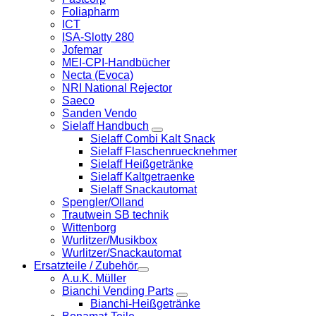
Foliapharm
ICT
ISA-Slotty 280
Jofemar
MEI-CPI-Handbücher
Necta (Evoca)
NRI National Rejector
Saeco
Sanden Vendo
Sielaff Handbuch
Sielaff Combi Kalt Snack
Sielaff Flaschenruecknehmer
Sielaff Heißgetränke
Sielaff Kaltgetraenke
Sielaff Snackautomat
Spengler/Olland
Trautwein SB technik
Wittenborg
Wurlitzer/Musikbox
Wurlitzer/Snackautomat
Ersatzteile / Zubehör
A.u.K. Müller
Bianchi Vending Parts
Bianchi-Heißgetränke