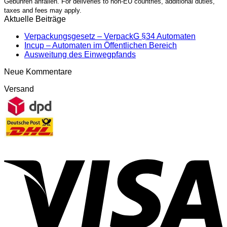
Gebühren anfallen. For deliveries to non-EU countries, additional duties,
taxes and fees may apply.
Aktuelle Beiträge
Verpackungsgesetz – VerpackG §34 Automaten
Incup – Automaten im Öffentlichen Bereich
Ausweitung des Einwegpfands
Neue Kommentare
Versand
V