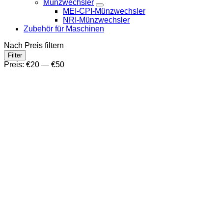
Münzwechsler
MEI-CPI-Münzwechsler
NRI-Münzwechsler
Zubehör für Maschinen
Nach Preis filtern
Min.
Max.
Filter
Preis
Preis
Preis:
€20
—
€50