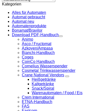
Kategorien
Alles für Automaten
Automat gebraucht
Automat neu
Automatenprodukte
Bonamat/Bravilor
Download PDF-Handbuch
Animo
Asco / Fructomat
Azkoyen/Ampasa
Bianchi-Handbuch
Coges
CoinCo Handbuch
Cornelius Wasserspender
Cosmetal Trinkwasserspender
Crane National Vendors
Heißgetränke
Kaltgetränke
Snack/Spiral
Warenautomaten / Food / Eis
Crem International
ETNA-Handbuch
FAS
Fastcorp