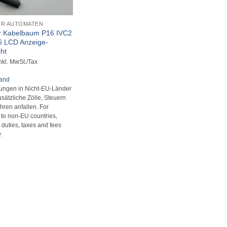
ÜR AUTOMATEN
er Kabelbaum P16 IVC2
6 LCD Anzeige-
ht
nkl. MwSt./Tax
sand
rungen in Nicht-EU-Länder
sätzliche Zölle, Steuern
ren anfallen. For
s to non-EU countries,
 duties, taxes and fees
.