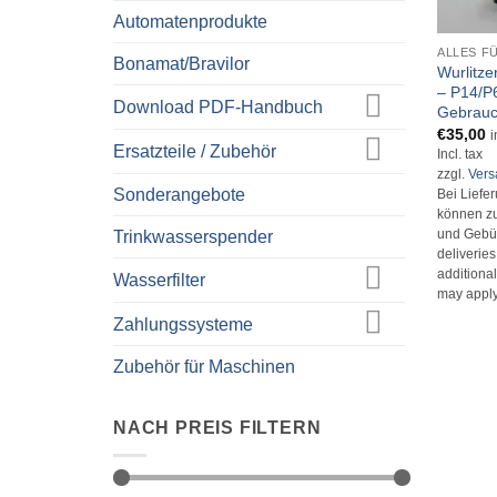
+
Automatenprodukte
ALLES F
Bonamat/Bravilor
Wurlitz
– P14/P
Download PDF-Handbuch
Gebrauc
€
35,00
i
Ersatzteile / Zubehör
Incl. tax
zzgl.
Ver
Sonderangebote
Bei Liefe
können zu
Trinkwasserspender
und Gebüh
deliverie
additional
Wasserfilter
may apply
Zahlungssysteme
Zubehör für Maschinen
NACH PREIS FILTERN