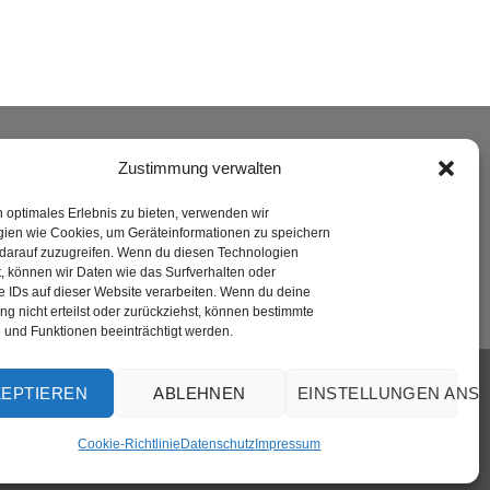
ERSAND
Zustimmung verwalten
n optimales Erlebnis zu bieten, verwenden wir
ien wie Cookies, um Geräteinformationen zu speichern
darauf zuzugreifen. Wenn du diesen Technologien
, können wir Daten wie das Surfverhalten oder
e IDs auf dieser Website verarbeiten. Wenn du deine
g nicht erteilst oder zurückziehst, können bestimmte
und Funktionen beeinträchtigt werden.
Visa
PayPal
MasterCard
Rechung
GiroPay
ZEPTIEREN
ABLEHNEN
EINSTELLUNGEN ANS
Cookie-Richtlinie
Datenschutz
Impressum