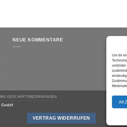
NEUE KOMMENTARE
V
Um dir ei
Technolog
und/oder 
zustimmst
eindeutig
Zustimmun
Merkmale 
INE GESCHÄFTSBEDINGUNGEN
AK
w GmbH
VERTRAG WIDERRUFEN