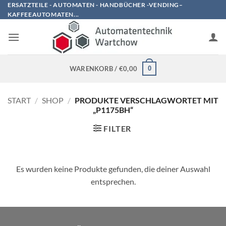
Zum
ERSATZTEILE - AUTOMATEN - HANDBÜCHER -VENDING–
KAFFEEAUTOMATEN...
Inhalt
springen
0
WARENKORB /
€
0,00
START
/
SHOP
/
PRODUKTE VERSCHLAGWORTET MIT
„P1175BH“
FILTER
Es wurden keine Produkte gefunden, die deiner Auswahl
entsprechen.