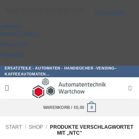
EINSTELLUNGEN SPEICHERN
Einstellungen
ansehen
Cookie-Richtlinie
Datenschutz
Impressum
ERSATZTEILE - AUTOMATEN - HANDBÜCHER -VENDING–
Zum
KAFFEEAUTOMATEN...
Inhalt
springen
0
WARENKORB /
€
0,00
START
/
SHOP
/
PRODUKTE VERSCHLAGWORTET
MIT „NTC“