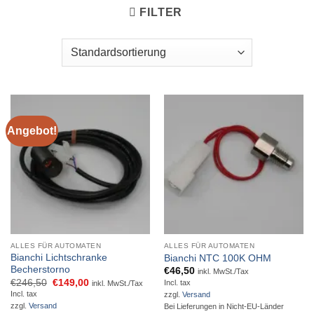
FILTER
Angebot!
ALLES FÜR AUTOMATEN
ALLES FÜR AUTOMATEN
Bianchi Lichtschranke
Bianchi NTC 100K OHM
Becherstorno
€
46,50
inkl. MwSt./Tax
Ursprünglicher
Aktueller
€
246,50
€
149,00
Incl. tax
inkl. MwSt./Tax
Preis
Preis
Incl. tax
zzgl.
Versand
war:
ist:
zzgl.
Versand
Bei Lieferungen in Nicht-EU-Länder
€246,50
€149,00.