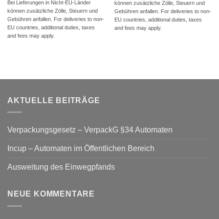
Bei Lieferungen in Nicht-EU-Länder
können zusätzliche Zölle, Steuern und
können zusätzliche Zölle, Steuern und
Gebühren anfallen. For deliveries to non-
Gebühren anfallen. For deliveries to non-
EU countries, additional duties, taxes
EU countries, additional duties, taxes
and fees may apply.
and fees may apply.
AKTUELLE BEITRÄGE
Verpackungsgesetz – VerpackG §34 Automaten
Incup – Automaten im Öffentlichen Bereich
Ausweitung des Einwegpfands
NEUE KOMMENTARE