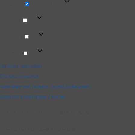
Funktional
Immer aktiv
Vorlieben
Vorlieben
Statistiken
Statistiken
Marketing
Marketing
Optionen verwalten
Dienste verwalten
Verwalten von {vendor_count}-Lieferanten
Lese mehr über diese Zwecke
AKZEPTIEREN
ABLEHNEN
EINSTELLUNGEN ANSEHEN