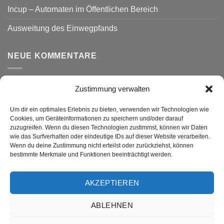
Incup – Automaten im Öffentlichen Bereich
Ausweitung des Einwegpfands
NEUE KOMMENTARE
Zustimmung verwalten
VERSAND
Um dir ein optimales Erlebnis zu bieten, verwenden wir Technologien wie
Cookies, um Geräteinformationen zu speichern und/oder darauf
zuzugreifen. Wenn du diesen Technologien zustimmst, können wir Daten
wie das Surfverhalten oder eindeutige IDs auf dieser Website verarbeiten.
Wenn du deine Zustimmung nicht erteilst oder zurückziehst, können
bestimmte Merkmale und Funktionen beeinträchtigt werden.
AKZEPTIEREN
Visa
PayPal
MasterCard
Rechung
GiroPay
ABLEHNEN
DATENSCHUTZ
WIDERRUF
IMPRESSUM
ALLGEMEINE GESCHÄFTSBEDINGUNGEN