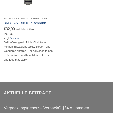
3M/SOLVENTUM WASSERFILTER
3M CS-51 für Kühlschrank
€
32,90
inkl. MwSt./Tax
Incl. tax
zzgl.
Versand
Bei Lieferungen in Nicht-EU-Länder
können zusätzliche Zölle, Steuern und
Gebühren anfallen. For deliveries to non-
EU countries, additional duties, taxes
and fees may apply.
AKTUELLE BEITRÄGE
Verpackungsgesetz – VerpackG §34 Automaten