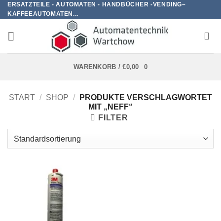
ERSATZTEILE - AUTOMATEN - HANDBÜCHER -VENDING–
Zum
KAFFEEAUTOMATEN...
Inhalt
springen
WARENKORB /
€
0,00
0
START
/
SHOP
/
PRODUKTE VERSCHLAGWORTET
MIT „NEFF“
FILTER