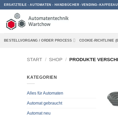
Zum
ERSATZTEILE - AUTOMATEN - HANDBÜCHER -VENDING–KAFFEEAU
Inhalt
springen
BESTELLVORGANG / ORDER PROCESS
COOKIE-RICHTLINIE (
START
/
SHOP
/
PRODUKTE VERSCHL
KATEGORIEN
Alles für Automaten
Automat gebraucht
Automat neu