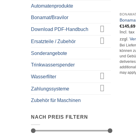
+
Automatenprodukte
BONAMAT
Bonamat/Bravilor
Bonamat
€
145,69
Download PDF-Handbuch
Incl. tax
zzgl.
Ve
Ersatzteile / Zubehör
Bei Liefe
können zu
Sonderangebote
und Gebüh
deliverie
Trinkwasserspender
additional
may apply
Wasserfilter
Zahlungssysteme
Zubehör für Maschinen
NACH PREIS FILTERN