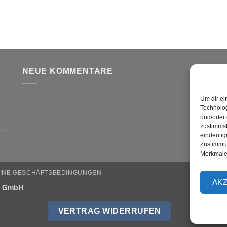
NEUE KOMMENTARE
V
Um dir ei
Technolog
und/oder 
zustimmst
eindeutig
Zustimmun
Merkmale 
INE GESCHÄFTSBEDINGUNGEN
AK
w GmbH
VERTRAG WIDERRUFEN