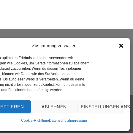
ERSAND
Zustimmung verwalten
n optimales Erlebnis zu bieten, verwenden wir
ien wie Cookies, um Geräteinformationen zu speichern
darauf zuzugreifen. Wenn du diesen Technologien
, können wir Daten wie das Surfverhalten oder
e IDs auf dieser Website verarbeiten. Wenn du deine
g nicht erteilst oder zurückziehst, können bestimmte
und Funktionen beeinträchtigt werden.
Visa
PayPal
MasterCard
Rechung
GiroPay
ZEPTIEREN
ABLEHNEN
EINSTELLUNGEN ANS
Cookie-Richtlinie
Datenschutz
Impressum