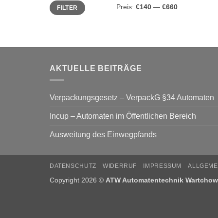
Min.
Max.
Preis:
€140
—
€660
FILTER
Preis
Preis
AKTUELLE BEITRÄGE
Verpackungsgesetz – VerpackG §34 Automaten
Incup – Automaten im Öffentlichen Bereich
Ausweitung des Einwegpfands
DATENSCHUTZ
WIDERRUF
IMPRESSUM
ALLGEME
Copyright 2026 ©
ATW Automatentechnik Wartcho