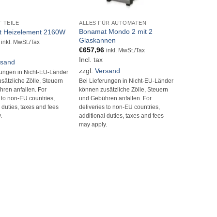
+
-TEILE
ALLES FÜR AUTOMATEN
Bonamat Mondo 2 mit 2
 Heizelement 2160W
Glaskannen
inkl. MwSt./Tax
€
657,96
inkl. MwSt./Tax
Incl. tax
rsand
zzgl.
Versand
rungen in Nicht-EU-Länder
Bei Lieferungen in Nicht-EU-Länder
sätzliche Zölle, Steuern
können zusätzliche Zölle, Steuern
ren anfallen. For
und Gebühren anfallen. For
s to non-EU countries,
deliveries to non-EU countries,
 duties, taxes and fees
additional duties, taxes and fees
.
may apply.