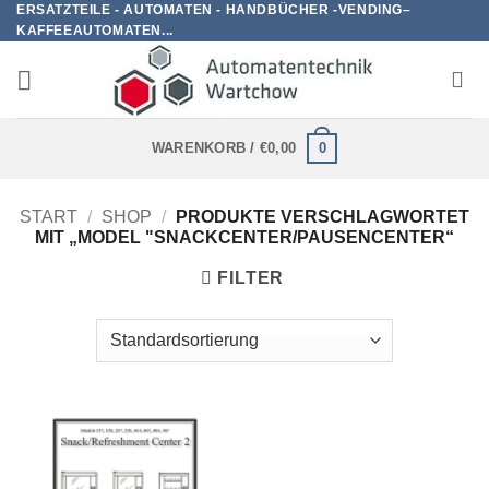
ERSATZTEILE - AUTOMATEN - HANDBÜCHER -VENDING–
Zum
KAFFEEAUTOMATEN...
Inhalt
springen
0
WARENKORB /
€
0,00
START
/
SHOP
/
PRODUKTE VERSCHLAGWORTET
MIT „MODEL "SNACKCENTER/PAUSENCENTER“
FILTER