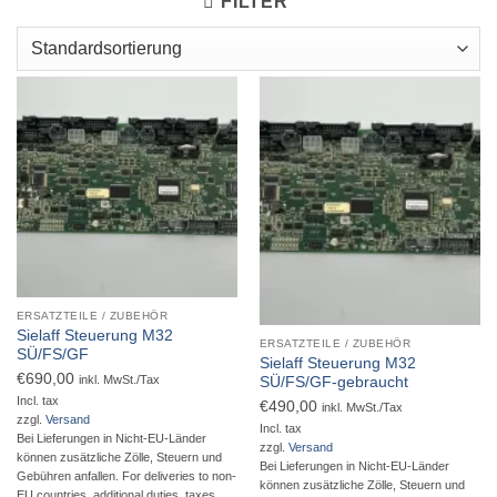
FILTER
Nicht vorrätig
ERSATZTEILE / ZUBEHÖR
Sielaff Steuerung M32
ERSATZTEILE / ZUBEHÖR
SÜ/FS/GF
Sielaff Steuerung M32
€
690,00
inkl. MwSt./Tax
SÜ/FS/GF-gebraucht
Incl. tax
€
490,00
inkl. MwSt./Tax
zzgl.
Versand
Incl. tax
Bei Lieferungen in Nicht-EU-Länder
zzgl.
Versand
können zusätzliche Zölle, Steuern und
Bei Lieferungen in Nicht-EU-Länder
Gebühren anfallen. For deliveries to non-
können zusätzliche Zölle, Steuern und
EU countries, additional duties, taxes