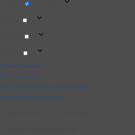
Funktional
Immer aktiv
Vorlieben
Vorlieben
Statistiken
Statistiken
Marketing
Marketing
Optionen verwalten
Dienste verwalten
Verwalten von {vendor_count}-Lieferanten
Lese mehr über diese Zwecke
AKZEPTIEREN
ABLEHNEN
EINSTELLUNGEN ANSEHEN