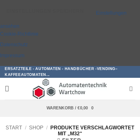
EINSTELLUNGEN SPEICHERN
Einstellungen
ansehen
Cookie-Richtlinie
Datenschutz
Impressum
ERSATZTEILE - AUTOMATEN - HANDBÜCHER -VENDING–
Zum
KAFFEEAUTOMATEN...
Inhalt
springen
WARENKORB /
€
0,00
0
START
/
SHOP
/
PRODUKTE VERSCHLAGWORTET
MIT „M32“