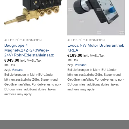
ALLES FÜR AUTOMATEN
ALLES FÜR AUTOMATEN
Baugruppe 4
Evoca NW Motor Brüherantrieb
Magnetv.2+2+2+3Wege-
KREA
24V+Rohr-Edelstahleinsatz
€
169,00
inkl. MwSt./Tax
€
349,00
Incl. tax
inkl. MwSt./Tax
Incl. tax
zzgl.
Versand
zzgl.
Versand
Bei Lieferungen in Nicht-EU-Länder
Bei Lieferungen in Nicht-EU-Länder
können zusätzliche Zölle, Steuern und
können zusätzliche Zölle, Steuern und
Gebühren anfallen. For deliveries to non-
Gebühren anfallen. For deliveries to non-
EU countries, additional duties, taxes
EU countries, additional duties, taxes
and fees may apply.
and fees may apply.