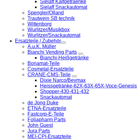
Sielaff Kaltgetraenke
Sielaff Snackautomat
Spengler/Olland
Trautwein SB technik
Wittenborg
Wurlitzer/Musikbox
Wurlitzer/Snackautomat
Ersatzteile / Zubehör
A.u.K. Müller
Bianchi Vending Parts
Bianchi-Heißgetränke
Bonamat-Teile
Cosmetal-Ersatzteile
CRANE-CMS-Teile
Dixie Narco/Bevmax
Heissgetränke-62X-63X-65X-Voce-Genesis
Shopper-430-431-432
Snackautomat
de Jong Duke
ETNA-Ersatzteile
Fastcorp-E-Teile
Foliapharm Parts
John Guest
Jura Parts
MEI-CPI-Ersatzteile