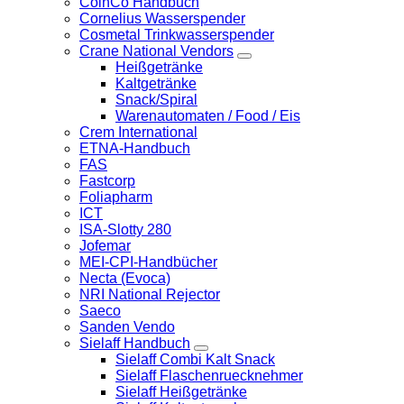
CoinCo Handbuch
Cornelius Wasserspender
Cosmetal Trinkwasserspender
Crane National Vendors
Heißgetränke
Kaltgetränke
Snack/Spiral
Warenautomaten / Food / Eis
Crem International
ETNA-Handbuch
FAS
Fastcorp
Foliapharm
ICT
ISA-Slotty 280
Jofemar
MEI-CPI-Handbücher
Necta (Evoca)
NRI National Rejector
Saeco
Sanden Vendo
Sielaff Handbuch
Sielaff Combi Kalt Snack
Sielaff Flaschenruecknehmer
Sielaff Heißgetränke