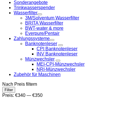
Sonderangebote
Trinkwasserspender
Wasserfilter
3M/Solventum Wasserfilter
BRITA Wasserfilter
BWT-water & more
Everpure/Pentair
Zahlungssysteme
Banknotenleser
CPI Banknotenleser
INV Banknotenleser
Münzwechsler
MEI-CPI-Münzwechsler
NRI-Münzwechsler
Zubehör für Maschinen
Nach Preis filtern
Min.
Max.
Filter
Preis
Preis
Preis:
€340
—
€350