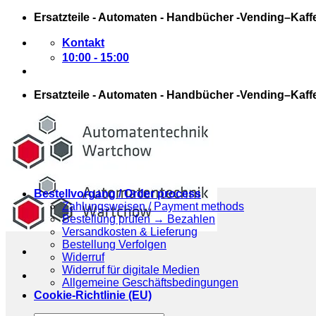
Zum
Ersatzteile - Automaten - Handbücher -Vending–Kaff
Inhalt
springen
Kontakt
10:00 - 15:00
Ersatzteile - Automaten - Handbücher -Vending–Kaff
Bestellvorgang / Order process
Zahlungsweisen / Payment methods
Bestellung prüfen → Bezahlen
Versandkosten & Lieferung
Bestellung Verfolgen
Widerruf
Widerruf für digitale Medien
Allgemeine Geschäftsbedingungen
Cookie-Richtlinie (EU)