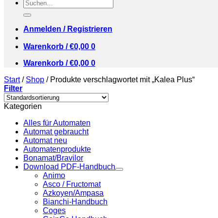
Suchen
nach:
Anmelden / Registrieren
Warenkorb /
€
0,00
0
Warenkorb /
€
0,00
0
Start
/
Shop
/
Produkte verschlagwortet mit „Kalea Plus“
Filter
Kategorien
Alles für Automaten
Automat gebraucht
Automat neu
Automatenprodukte
Bonamat/Bravilor
Download PDF-Handbuch
Animo
Asco / Fructomat
Azkoyen/Ampasa
Bianchi-Handbuch
Coges