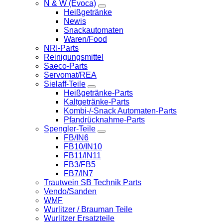
N & W (Evoca)
Heißgetränke
Newis
Snackautomaten
Waren/Food
NRI-Parts
Reinigungsmittel
Saeco-Parts
Servomat/REA
Sielaff-Teile
Heißgetränke-Parts
Kaltgetränke-Parts
Kombi-/-Snack Automaten-Parts
Pfandrücknahme-Parts
Spengler-Teile
FB/IN6
FB10/IN10
FB11/IN11
FB3/FB5
FB7/IN7
Trautwein SB Technik Parts
Vendo/Sanden
WMF
Wurlitzer / Brauman Teile
Wurlitzer Ersatzteile