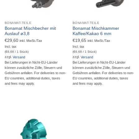
BONAMAT-TEILE
BONAMAT-TEILE
Bonamat Mischbecher mit
Bonamat Mischkammer
Auslauf ø3,8
Kaffee/Kakao 6 mm
€
29,60
€
19,65
inkl. MwSt./Tax
inkl. MwSt./Tax
Incl. tax
Incl. tax
(
€
6,68
/ 1 Stück)
(
€
6,68
/ 1 Stück)
zzgl.
Versand
zzgl.
Versand
Bei Lieferungen in Nicht-EU-Länder
Bei Lieferungen in Nicht-EU-Länder
können zusätzliche Zölle, Steuern und
können zusätzliche Zölle, Steuern und
Gebühren anfallen. For deliveries to non-
Gebühren anfallen. For deliveries to non-
EU countries, additional duties, taxes
EU countries, additional duties, taxes
and fees may apply.
and fees may apply.