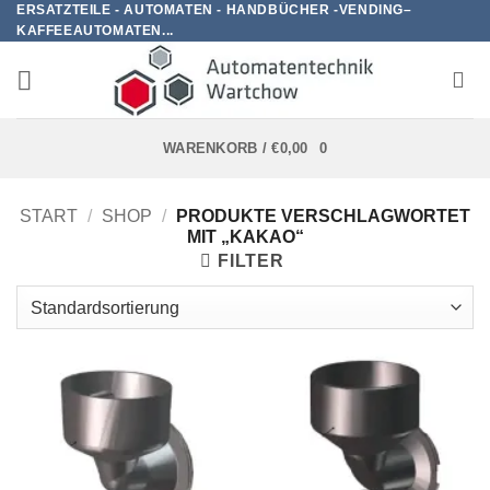
ERSATZTEILE - AUTOMATEN - HANDBÜCHER -VENDING–
Zum
KAFFEEAUTOMATEN...
Inhalt
springen
WARENKORB /
€
0,00
0
START
/
SHOP
/
PRODUKTE VERSCHLAGWORTET
MIT „KAKAO“
FILTER