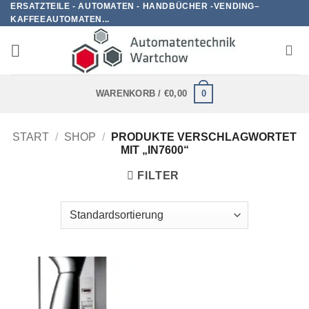
ERSATZTEILE - AUTOMATEN - HANDBÜCHER -VENDING–
Zum
KAFFEEAUTOMATEN...
Inhalt
springen
0
WARENKORB /
€
0,00
START
/
SHOP
/
PRODUKTE VERSCHLAGWORTET
MIT „IN7600“
FILTER