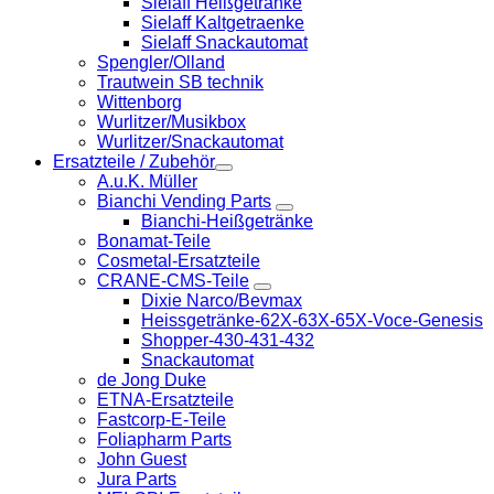
Sielaff Heißgetränke
Sielaff Kaltgetraenke
Sielaff Snackautomat
Spengler/Olland
Trautwein SB technik
Wittenborg
Wurlitzer/Musikbox
Wurlitzer/Snackautomat
Ersatzteile / Zubehör
A.u.K. Müller
Bianchi Vending Parts
Bianchi-Heißgetränke
Bonamat-Teile
Cosmetal-Ersatzteile
CRANE-CMS-Teile
Dixie Narco/Bevmax
Heissgetränke-62X-63X-65X-Voce-Genesis
Shopper-430-431-432
Snackautomat
de Jong Duke
ETNA-Ersatzteile
Fastcorp-E-Teile
Foliapharm Parts
John Guest
Jura Parts