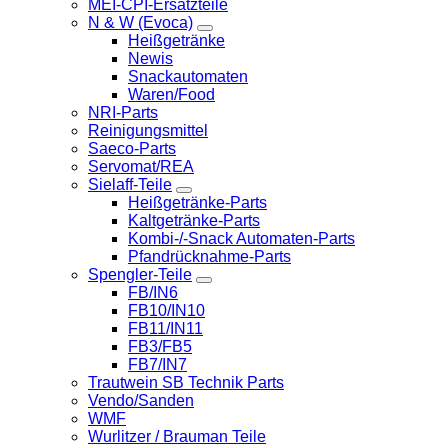
MEI-CPI-Ersatzteile
N & W (Evoca)
Heißgetränke
Newis
Snackautomaten
Waren/Food
NRI-Parts
Reinigungsmittel
Saeco-Parts
Servomat/REA
Sielaff-Teile
Heißgetränke-Parts
Kaltgetränke-Parts
Kombi-/-Snack Automaten-Parts
Pfandrücknahme-Parts
Spengler-Teile
FB/IN6
FB10/IN10
FB11/IN11
FB3/FB5
FB7/IN7
Trautwein SB Technik Parts
Vendo/Sanden
WMF
Wurlitzer / Brauman Teile