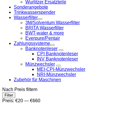
Wurlitzer Ersatzteile
Sonderangebote
Trinkwasserspender
Wasserfilter
3M/Solventum Wasserfilter
BRITA Wasserfilter
BWT-water & more
Everpure/Pentair
Zahlungssysteme
Banknotenleser
CPI Banknotenleser
INV Banknotenleser
Münzwechsler
MEI-CPI-Münzwechsler
NRI-Münzwechsler
Zubehör für Maschinen
Nach Preis filtern
Min.
Max.
Filter
Preis
Preis
Preis:
€20
—
€660