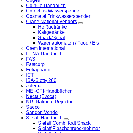
Coges
CoinCo Handbuch
Cornelius Wasserspender
Cosmetal Trinkwasserspender
Crane National Vendors
Heißgetränke
Kaltgetränke
Snack/Spiral
Warenautomaten / Food / Eis
Crem International
ETNA-Handbuch
FAS
Fastcorp
Foliapharm
ICT
ISA-Slotty 280
Jofemar
MEI-CPI-Handbücher
Necta (Evoca)
NRI National Rejector
Saeco
Sanden Vendo
Sielaff Handbuch
Sielaff Combi Kalt Snack
Sielaff Flaschenruecknehmer