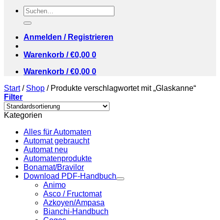
Suchen
nach:
Anmelden / Registrieren
Warenkorb /
€
0,00
0
Warenkorb /
€
0,00
0
Start
/
Shop
/
Produkte verschlagwortet mit „Glaskanne“
Filter
Kategorien
Alles für Automaten
Automat gebraucht
Automat neu
Automatenprodukte
Bonamat/Bravilor
Download PDF-Handbuch
Animo
Asco / Fructomat
Azkoyen/Ampasa
Bianchi-Handbuch