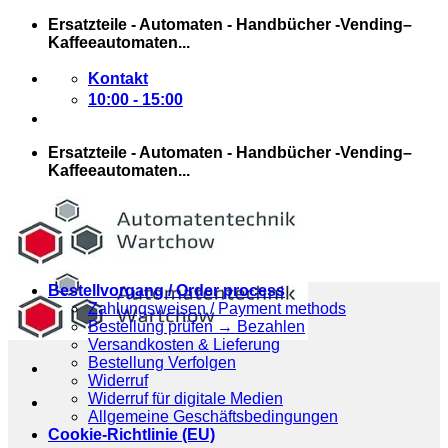
Zum
Ersatzteile - Automaten - Handbücher -Vending–
Inhalt
Kaffeeautomaten...
springen
Kontakt
10:00 - 15:00
Ersatzteile - Automaten - Handbücher -Vending–
Kaffeeautomaten...
Bestellvorgang / Order process
Zahlungsweisen / Payment methods
Bestellung prüfen → Bezahlen
Versandkosten & Lieferung
Bestellung Verfolgen
Widerruf
Widerruf für digitale Medien
Allgemeine Geschäftsbedingungen
Cookie-Richtlinie (EU)