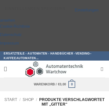
EINSTELLUNGEN SPEICHERN
Einstellungen
ansehen
Cookie-Richtlinie
Datenschutz
Impressum
ERSATZTEILE - AUTOMATEN - HANDBÜCHER -VENDING–
Zum
KAFFEEAUTOMATEN...
Inhalt
springen
0
WARENKORB /
€
0,00
START
/
SHOP
/
PRODUKTE VERSCHLAGWORTET
MIT „GITTER“