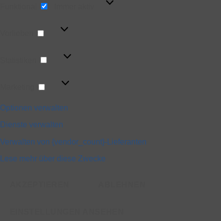
Funktional
Immer aktiv
Vorlieben
Vorlieben
Statistiken
Statistiken
Marketing
Marketing
Optionen verwalten
Dienste verwalten
Verwalten von {vendor_count}-Lieferanten
Lese mehr über diese Zwecke
AKZEPTIEREN
ABLEHNEN
EINSTELLUNGEN ANSEHEN