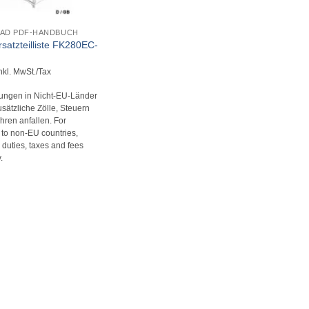
AD PDF-HANDBUCH
Ersatzteilliste FK280EC-
nkl. MwSt./Tax
rungen in Nicht-EU-Länder
sätzliche Zölle, Steuern
ren anfallen. For
s to non-EU countries,
 duties, taxes and fees
.