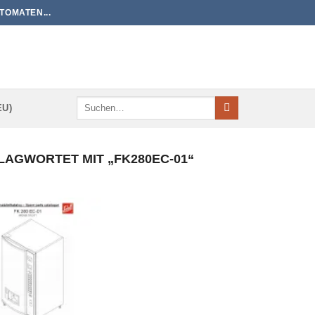
TOMATEN...
Suchen
EU)
nach:
AGWORTET MIT „FK280EC-01“