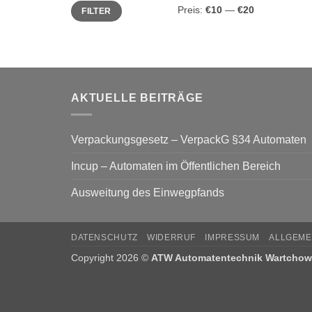
Min.
Max.
Preis:
€10
—
€20
FILTER
Preis
Preis
AKTUELLE BEITRÄGE
Verpackungsgesetz – VerpackG §34 Automaten
Incup – Automaten im Öffentlichen Bereich
Ausweitung des Einwegpfands
DATENSCHUTZ
WIDERRUF
IMPRESSUM
ALLGEME
Copyright 2026 ©
ATW Automatentechnik Wartcho