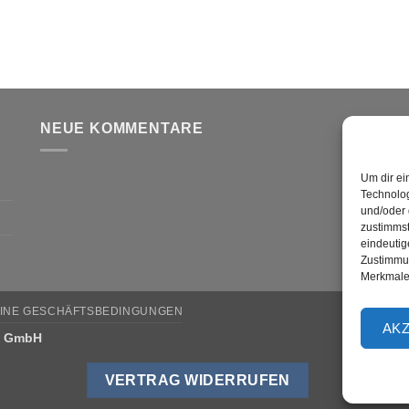
NEUE KOMMENTARE
V
Um dir ei
Technolog
und/oder 
zustimmst
eindeutig
Zustimmun
Merkmale 
INE GESCHÄFTSBEDINGUNGEN
AK
w GmbH
VERTRAG WIDERRUFEN