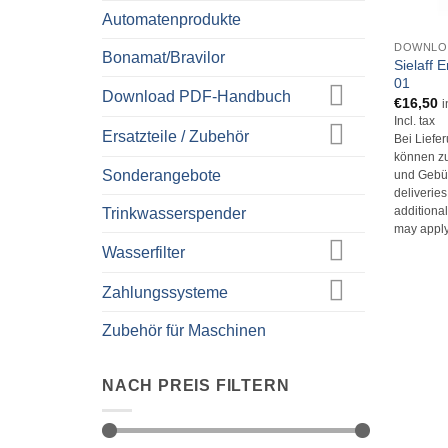
+
Automatenprodukte
DOWNLO
Bonamat/Bravilor
Sielaff 
01
Download PDF-Handbuch
€
16,50
i
Incl. tax
Ersatzteile / Zubehör
Bei Liefe
können zu
Sonderangebote
und Gebüh
deliverie
Trinkwasserspender
additional
may apply
Wasserfilter
Zahlungssysteme
Zubehör für Maschinen
NACH PREIS FILTERN