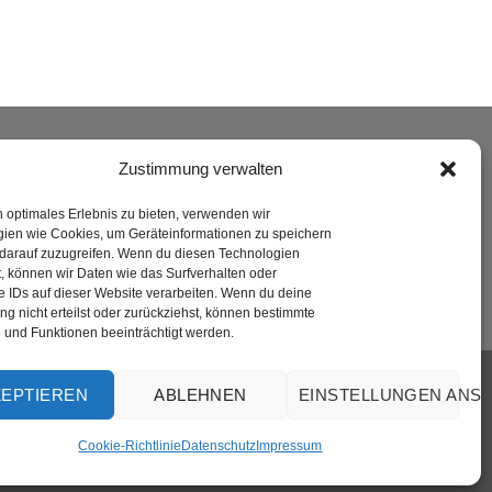
ERSAND
Zustimmung verwalten
n optimales Erlebnis zu bieten, verwenden wir
ien wie Cookies, um Geräteinformationen zu speichern
darauf zuzugreifen. Wenn du diesen Technologien
, können wir Daten wie das Surfverhalten oder
e IDs auf dieser Website verarbeiten. Wenn du deine
g nicht erteilst oder zurückziehst, können bestimmte
und Funktionen beeinträchtigt werden.
Visa
PayPal
MasterCard
Rechung
GiroPay
ZEPTIEREN
ABLEHNEN
EINSTELLUNGEN ANS
Cookie-Richtlinie
Datenschutz
Impressum