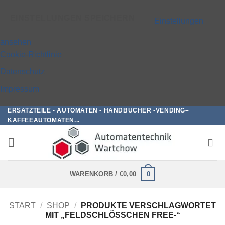
EINSTELLUNGEN SPEICHERN
Einstellungen
ansehen
Cookie-Richtlinie
Datenschutz
Impressum
ERSATZTEILE - AUTOMATEN - HANDBÜCHER -VENDING–
Zum
KAFFEEAUTOMATEN...
Inhalt
springen
0
WARENKORB /
€
0,00
START
/
SHOP
/
PRODUKTE VERSCHLAGWORTET
MIT „FELDSCHLÖSSCHEN FREE-“