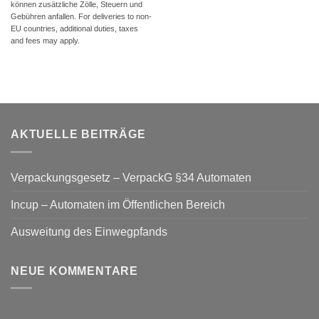
können zusätzliche Zölle, Steuern und
Gebühren anfallen. For deliveries to non-
EU countries, additional duties, taxes
and fees may apply.
AKTUELLE BEITRÄGE
Verpackungsgesetz – VerpackG §34 Automaten
Incup – Automaten im Öffentlichen Bereich
Ausweitung des Einwegpfands
NEUE KOMMENTARE