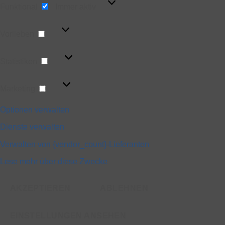
Funktional
Immer aktiv
Vorlieben
Vorlieben
Statistiken
Statistiken
Marketing
Marketing
Optionen verwalten
Dienste verwalten
Verwalten von {vendor_count}-Lieferanten
Lese mehr über diese Zwecke
AKZEPTIEREN
ABLEHNEN
EINSTELLUNGEN ANSEHEN