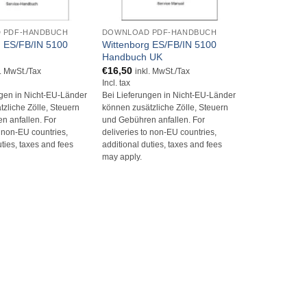
+
 PDF-HANDBUCH
DOWNLOAD PDF-HANDBUCH
g ES/FB/IN 5100
Wittenborg ES/FB/IN 5100
Handbuch UK
€
16,50
l. MwSt./Tax
inkl. MwSt./Tax
Incl. tax
ngen in Nicht-EU-Länder
Bei Lieferungen in Nicht-EU-Länder
zliche Zölle, Steuern
können zusätzliche Zölle, Steuern
n anfallen. For
und Gebühren anfallen. For
o non-EU countries,
deliveries to non-EU countries,
uties, taxes and fees
additional duties, taxes and fees
may apply.