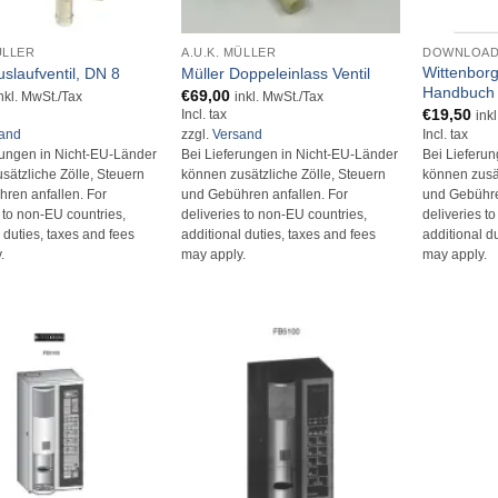
+
+
ÜLLER
A.U.K. MÜLLER
DOWNLOAD
Wittenbor
uslaufventil, DN 8
Müller Doppeleinlass Ventil
Handbuch
€
69,00
nkl. MwSt./Tax
inkl. MwSt./Tax
€
19,50
Incl. tax
ink
Incl. tax
sand
zzgl.
Versand
Bei Lieferu
rungen in Nicht-EU-Länder
Bei Lieferungen in Nicht-EU-Länder
können zusät
sätzliche Zölle, Steuern
können zusätzliche Zölle, Steuern
und Gebühre
ren anfallen. For
und Gebühren anfallen. For
deliveries t
s to non-EU countries,
deliveries to non-EU countries,
additional d
 duties, taxes and fees
additional duties, taxes and fees
may apply.
.
may apply.