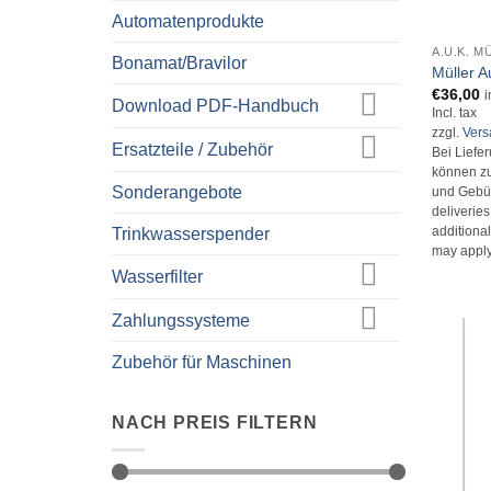
+
Automatenprodukte
A.U.K. M
Bonamat/Bravilor
Müller A
€
36,00
i
Download PDF-Handbuch
Incl. tax
zzgl.
Ver
Ersatzteile / Zubehör
Bei Liefe
können zu
Sonderangebote
und Gebüh
deliverie
Trinkwasserspender
additional
may apply
Wasserfilter
Zahlungssysteme
Zubehör für Maschinen
NACH PREIS FILTERN