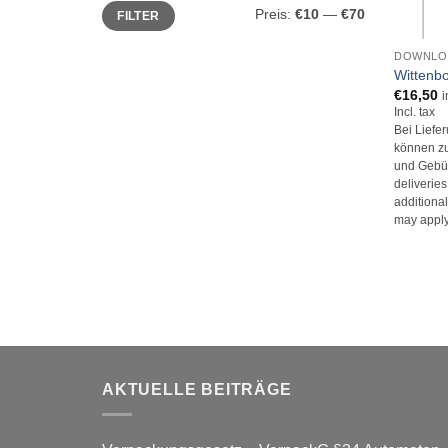
Min.
Max.
Preis:
€10
—
€70
FILTER
Preis
Preis
+
DOWNLO
Wittenbo
€
16,50
i
Incl. tax
Bei Liefe
können zu
und Gebüh
deliverie
additional
may apply
AKTUELLE BEITRÄGE