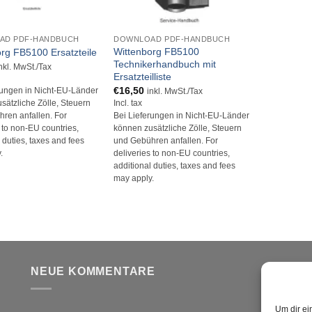
+
AD PDF-HANDBUCH
DOWNLOAD PDF-HANDBUCH
Wittenborg FB5100
rg FB5100 Ersatzteile
Technikerhandbuch mit
nkl. MwSt./Tax
Ersatzteilliste
€
16,50
rungen in Nicht-EU-Länder
inkl. MwSt./Tax
Incl. tax
sätzliche Zölle, Steuern
Bei Lieferungen in Nicht-EU-Länder
ren anfallen. For
können zusätzliche Zölle, Steuern
s to non-EU countries,
und Gebühren anfallen. For
 duties, taxes and fees
deliveries to non-EU countries,
.
additional duties, taxes and fees
may apply.
NEUE KOMMENTARE
V
Um dir ei