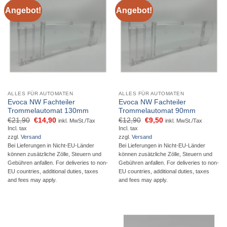
Angebot!
Angebot!
ALLES FÜR AUTOMATEN
ALLES FÜR AUTOMATEN
Evoca NW Fachteiler
Evoca NW Fachteiler
Trommelautomat 130mm
Trommelautomat 90mm
Ursprünglicher
Aktueller
Ursprünglicher
Aktueller
€
21,90
€
14,90
€
12,90
€
9,50
inkl. MwSt./Tax
inkl. MwSt./Tax
Preis
Preis
Preis
Preis
Incl. tax
Incl. tax
war:
ist:
war:
ist:
zzgl.
Versand
zzgl.
Versand
€21,90
€14,90.
€12,90
€9,50.
Bei Lieferungen in Nicht-EU-Länder
Bei Lieferungen in Nicht-EU-Länder
können zusätzliche Zölle, Steuern und
können zusätzliche Zölle, Steuern und
Gebühren anfallen. For deliveries to non-
Gebühren anfallen. For deliveries to non-
EU countries, additional duties, taxes
EU countries, additional duties, taxes
and fees may apply.
and fees may apply.