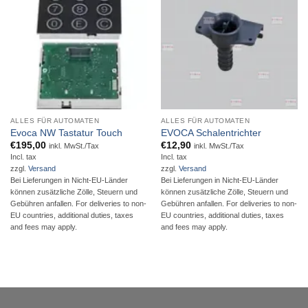
ALLES FÜR AUTOMATEN
ALLES FÜR AUTOMATEN
Evoca NW Tastatur Touch
EVOCA Schalentrichter
€
195,00
€
12,90
inkl. MwSt./Tax
inkl. MwSt./Tax
Incl. tax
Incl. tax
zzgl.
Versand
zzgl.
Versand
Bei Lieferungen in Nicht-EU-Länder
Bei Lieferungen in Nicht-EU-Länder
können zusätzliche Zölle, Steuern und
können zusätzliche Zölle, Steuern und
Gebühren anfallen. For deliveries to non-
Gebühren anfallen. For deliveries to non-
EU countries, additional duties, taxes
EU countries, additional duties, taxes
and fees may apply.
and fees may apply.