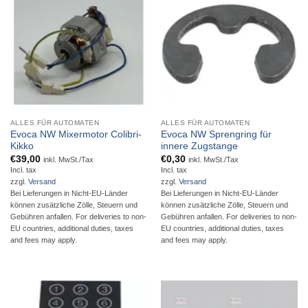
ALLES FÜR AUTOMATEN
ALLES FÜR AUTOMATEN
Evoca NW Mixermotor Colibri-
Evoca NW Sprengring für
Kikko
innere Zugstange
€
39,00
€
0,30
inkl. MwSt./Tax
inkl. MwSt./Tax
Incl. tax
Incl. tax
zzgl.
Versand
zzgl.
Versand
Bei Lieferungen in Nicht-EU-Länder
Bei Lieferungen in Nicht-EU-Länder
können zusätzliche Zölle, Steuern und
können zusätzliche Zölle, Steuern und
Gebühren anfallen. For deliveries to non-
Gebühren anfallen. For deliveries to non-
EU countries, additional duties, taxes
EU countries, additional duties, taxes
and fees may apply.
and fees may apply.