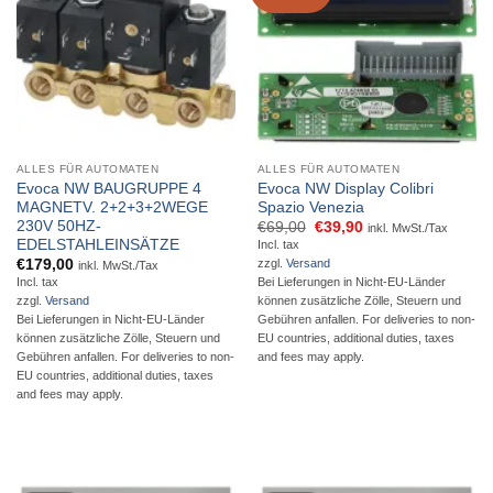
ALLES FÜR AUTOMATEN
ALLES FÜR AUTOMATEN
Evoca NW BAUGRUPPE 4
Evoca NW Display Colibri
MAGNETV. 2+2+3+2WEGE
Spazio Venezia
230V 50HZ-
Ursprünglicher
Aktueller
€
69,00
€
39,90
inkl. MwSt./Tax
Preis
Preis
EDELSTAHLEINSÄTZE
Incl. tax
war:
ist:
€
179,00
zzgl.
Versand
inkl. MwSt./Tax
€69,00
€39,90.
Incl. tax
Bei Lieferungen in Nicht-EU-Länder
zzgl.
Versand
können zusätzliche Zölle, Steuern und
Bei Lieferungen in Nicht-EU-Länder
Gebühren anfallen. For deliveries to non-
können zusätzliche Zölle, Steuern und
EU countries, additional duties, taxes
Gebühren anfallen. For deliveries to non-
and fees may apply.
EU countries, additional duties, taxes
and fees may apply.