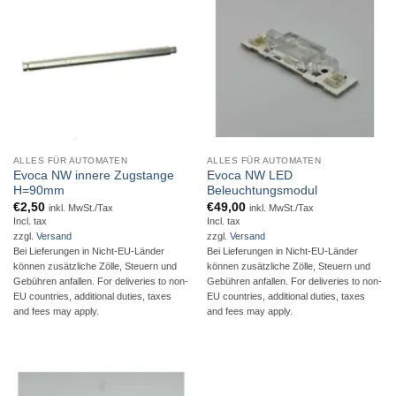
ALLES FÜR AUTOMATEN
ALLES FÜR AUTOMATEN
Evoca NW innere Zugstange
Evoca NW LED
H=90mm
Beleuchtungsmodul
€
2,50
€
49,00
inkl. MwSt./Tax
inkl. MwSt./Tax
Incl. tax
Incl. tax
zzgl.
Versand
zzgl.
Versand
Bei Lieferungen in Nicht-EU-Länder
Bei Lieferungen in Nicht-EU-Länder
können zusätzliche Zölle, Steuern und
können zusätzliche Zölle, Steuern und
Gebühren anfallen. For deliveries to non-
Gebühren anfallen. For deliveries to non-
EU countries, additional duties, taxes
EU countries, additional duties, taxes
and fees may apply.
and fees may apply.