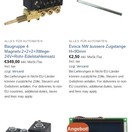
ALLES FÜR AUTOMATEN
ALLES FÜR AUTOMATEN
Baugruppe 4
Evoca NW äussere Zugstange
Magnetv.2+2+2+3Wege-
H=90mm
24V+Rohr-Edelstahleinsatz
€
2,50
inkl. MwSt./Tax
€
349,00
Incl. tax
inkl. MwSt./Tax
Incl. tax
zzgl.
Versand
zzgl.
Versand
Bei Lieferungen in Nicht-EU-Länder
Bei Lieferungen in Nicht-EU-Länder
können zusätzliche Zölle, Steuern und
können zusätzliche Zölle, Steuern und
Gebühren anfallen. For deliveries to non-
Gebühren anfallen. For deliveries to non-
EU countries, additional duties, taxes
EU countries, additional duties, taxes
and fees may apply.
and fees may apply.
Angebot!