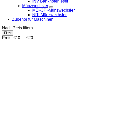
INV Banknotenleser
Münzwechsler
MEI-CPI-Münzwechsler
NRI-Münzwechsler
Zubehör für Maschinen
Nach Preis filtern
Min.
Max.
Filter
Preis
Preis
Preis:
€10
—
€20