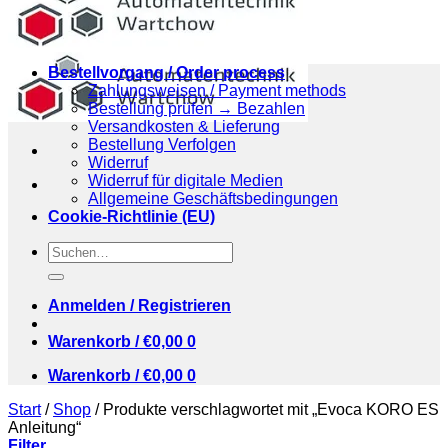
Bestellvorgang / Order process
Zahlungsweisen / Payment methods
Bestellung prüfen → Bezahlen
Versandkosten & Lieferung
Bestellung Verfolgen
Widerruf
Widerruf für digitale Medien
Allgemeine Geschäftsbedingungen
Cookie-Richtlinie (EU)
Suchen
nach:
Anmelden / Registrieren
Warenkorb /
€
0,00
0
Warenkorb /
€
0,00
0
Start
/
Shop
/
Produkte verschlagwortet mit „Evoca KORO ES
Anleitung“
Filter