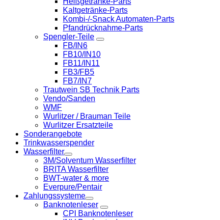
Heißgetränke-Parts
Kaltgetränke-Parts
Kombi-/-Snack Automaten-Parts
Pfandrücknahme-Parts
Spengler-Teile
FB/IN6
FB10/IN10
FB11/IN11
FB3/FB5
FB7/IN7
Trautwein SB Technik Parts
Vendo/Sanden
WMF
Wurlitzer / Brauman Teile
Wurlitzer Ersatzteile
Sonderangebote
Trinkwasserspender
Wasserfilter
3M/Solventum Wasserfilter
BRITA Wasserfilter
BWT-water & more
Everpure/Pentair
Zahlungssysteme
Banknotenleser
CPI Banknotenleser