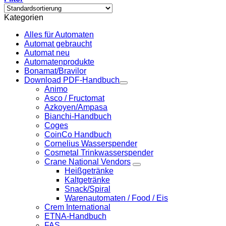
Kategorien
Alles für Automaten
Automat gebraucht
Automat neu
Automatenprodukte
Bonamat/Bravilor
Download PDF-Handbuch
Animo
Asco / Fructomat
Azkoyen/Ampasa
Bianchi-Handbuch
Coges
CoinCo Handbuch
Cornelius Wasserspender
Cosmetal Trinkwasserspender
Crane National Vendors
Heißgetränke
Kaltgetränke
Snack/Spiral
Warenautomaten / Food / Eis
Crem International
ETNA-Handbuch
FAS