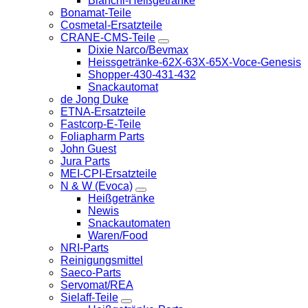
Bianchi-Heißgetränke
Bonamat-Teile
Cosmetal-Ersatzteile
CRANE-CMS-Teile
Dixie Narco/Bevmax
Heissgetränke-62X-63X-65X-Voce-Genesis
Shopper-430-431-432
Snackautomat
de Jong Duke
ETNA-Ersatzteile
Fastcorp-E-Teile
Foliapharm Parts
John Guest
Jura Parts
MEI-CPI-Ersatzteile
N & W (Evoca)
Heißgetränke
Newis
Snackautomaten
Waren/Food
NRI-Parts
Reinigungsmittel
Saeco-Parts
Servomat/REA
Sielaff-Teile