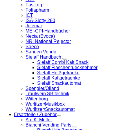
Fastcorp
Foliapharm
ICT
ISA-Slotty 280
Jofemar
MEI-CPI-Handbücher
Necta (Evoca)
NRI National Rejector
Saeco
Sanden Vendo
Sielaff Handbuch
Sielaff Combi Kalt Snack
Sielaff Flaschenruecknehmer
Sielaff Heißgetränke
Sielaff Kaltgetraenke
Sielaff Snackautomat
Spengler/Olland
Trautwein SB technik
Wittenborg
Wurlitzer/Musikbox
Wurlitzer/Snackautomat
Ersatzteile / Zubehör
A.u.K. Müller
Bianchi Vending Parts