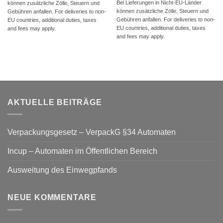
Bei Lieferungen in Nicht-EU-Länder
können zusätzliche Zölle, Steuern und
können zusätzliche Zölle, Steuern und
Gebühren anfallen. For deliveries to non-
Gebühren anfallen. For deliveries to non-
EU countries, additional duties, taxes
EU countries, additional duties, taxes
and fees may apply.
and fees may apply.
AKTUELLE BEITRÄGE
Verpackungsgesetz – VerpackG §34 Automaten
Incup – Automaten im Öffentlichen Bereich
Ausweitung des Einwegpfands
NEUE KOMMENTARE