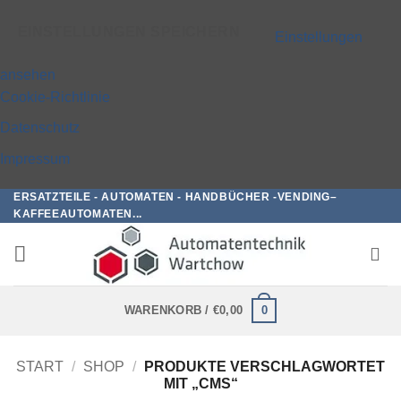
EINSTELLUNGEN SPEICHERN
Einstellungen
ansehen
Cookie-Richtlinie
Datenschutz
Impressum
ERSATZTEILE - AUTOMATEN - HANDBÜCHER -VENDING–
Zum
KAFFEEAUTOMATEN...
Inhalt
springen
0
WARENKORB /
€
0,00
START
/
SHOP
/
PRODUKTE VERSCHLAGWORTET
MIT „CMS“