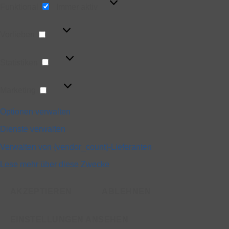
Funktional
Immer aktiv
Vorlieben
Vorlieben
Statistiken
Statistiken
Marketing
Marketing
Optionen verwalten
Dienste verwalten
Verwalten von {vendor_count}-Lieferanten
Lese mehr über diese Zwecke
AKZEPTIEREN
ABLEHNEN
EINSTELLUNGEN ANSEHEN