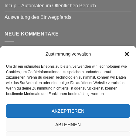
Incup – Automaten im Öffentlichen Bereich
Ausweitung des Einwegpfands
NEUE KOMMENTARE
Zustimmung verwalten
VERSAND
Um dir ein optimales Erlebnis zu bieten, verwenden wir Technologien wie
Cookies, um Geräteinformationen zu speichern und/oder darauf
zuzugreifen. Wenn du diesen Technologien zustimmst, können wir Daten
wie das Surfverhalten oder eindeutige IDs auf dieser Website verarbeiten.
Wenn du deine Zustimmung nicht erteilst oder zurückziehst, können
bestimmte Merkmale und Funktionen beeinträchtigt werden.
AKZEPTIEREN
Visa
PayPal
MasterCard
Rechung
GiroPay
ABLEHNEN
DATENSCHUTZ
WIDERRUF
IMPRESSUM
ALLGEMEINE GESCHÄFTSBEDINGUNGEN