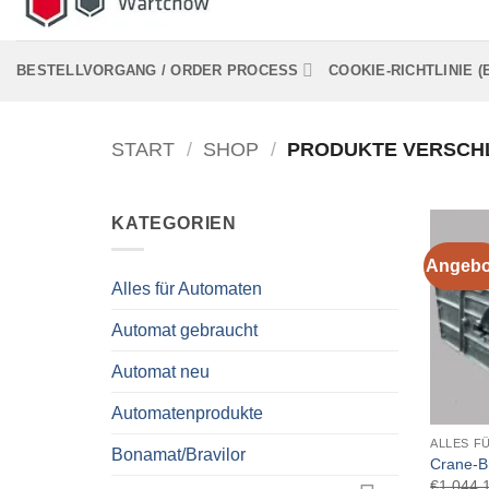
BESTELLVORGANG / ORDER PROCESS
COOKIE-RICHTLINIE (
START
/
SHOP
/
PRODUKTE VERSCHL
KATEGORIEN
Angebo
Alles für Automaten
Automat gebraucht
Automat neu
+
Automatenprodukte
ALLES F
Bonamat/Bravilor
Crane-B
€
1.044,