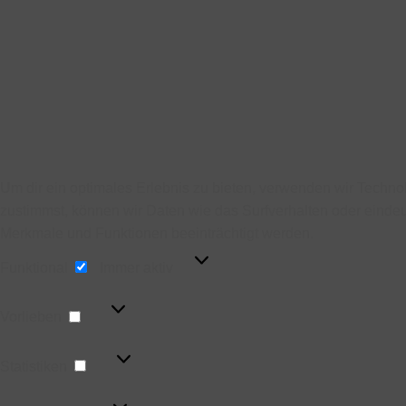
Um dir ein optimales Erlebnis zu bieten, verwenden wir Techn
zustimmst, können wir Daten wie das Surfverhalten oder eindeu
Merkmale und Funktionen beeinträchtigt werden.
Funktional
Funktional
Immer aktiv
Vorlieben
Vorlieben
Statistiken
Statistiken
Marketing