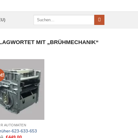
Suchen
EU)
nach:
AGWORTET MIT „BRÜHMECHANIK“
t!
ÜR AUTOMATEN
rüher-623-633-653
Ursprünglicher
Aktueller
10
€
449,00