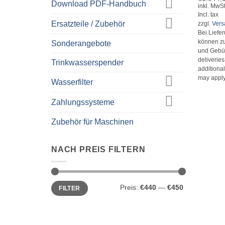
Download PDF-Handbuch
inkl. MwSt
Incl. tax
Ersatzteile / Zubehör
zzgl.
Ver
Bei Liefe
können zu
Sonderangebote
und Gebüh
deliverie
Trinkwasserspender
additional
may apply
Wasserfilter
Zahlungssysteme
Zubehör für Maschinen
NACH PREIS FILTERN
Min.
Max.
Preis:
€440
—
€450
FILTER
Preis
Preis