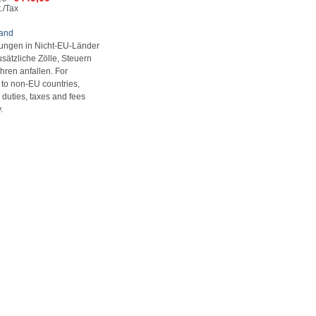
Preis
Preis
./Tax
war:
ist:
€1.044,10
€449,00.
sand
rungen in Nicht-EU-Länder
sätzliche Zölle, Steuern
ren anfallen. For
s to non-EU countries,
 duties, taxes and fees
.