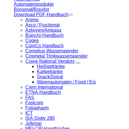
Automatenprodukte
Bonamat/Bravilor
Download PDF-Handbuch
Animo
Asco / Fructomat
Azkoyen/Ampasa
Bianchi-Handbuch
Coges
CoinCo Handbuch
Cornelius Wasserspender
Cosmetal Trinkwasserspender
Crane National Vendors
Heißgetränke
Kaltgetränke
Snack/Spiral
Warenautomaten / Food / Eis
Crem International
ETNA-Handbuch
FAS
Fastcorp
Foliapharm
ICT
ISA-Slotty 280
Jofemar
MEI-CPI-Handbücher