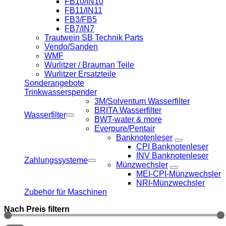
FB10/IN10
FB11/IN11
FB3/FB5
FB7/IN7
Trautwein SB Technik Parts
Vendo/Sanden
WMF
Wurlitzer / Brauman Teile
Wurlitzer Ersatzteile
Sonderangebote
Trinkwasserspender
3M/Solventum Wasserfilter
BRITA Wasserfilter
Wasserfilter
BWT-water & more
Everpure/Pentair
Banknotenleser
CPI Banknotenleser
INV Banknotenleser
Zahlungssysteme
Münzwechsler
MEI-CPI-Münzwechsler
NRI-Münzwechsler
Zubehör für Maschinen
Nach Preis filtern