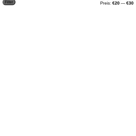
M
M
Filter
Preis:
€20
—
€30
P
P