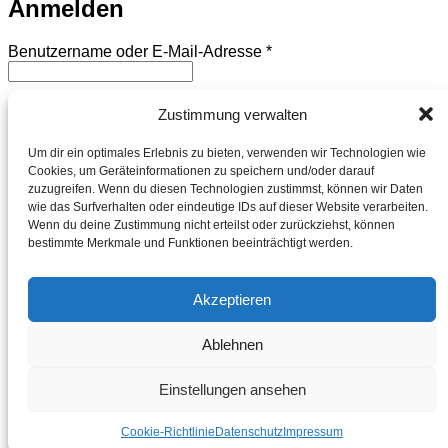
Anmelden
Erforderlich
Benutzername oder E-Mail-Adresse
*
Erforderlich
Passwort
*
Zustimmung verwalten
Um dir ein optimales Erlebnis zu bieten, verwenden wir Technologien wie
Angemeldet bleiben
Anmelden
Cookies, um Geräteinformationen zu speichern und/oder darauf
zuzugreifen. Wenn du diesen Technologien zustimmst, können wir Daten
Passwort vergessen?
wie das Surfverhalten oder eindeutige IDs auf dieser Website verarbeiten.
Wenn du deine Zustimmung nicht erteilst oder zurückziehst, können
Registrieren
bestimmte Merkmale und Funktionen beeinträchtigt werden.
Erforderlich
E-Mail-Adresse
*
Akzeptieren
Ein Link zum Erstellen eines neuen Passworts wird an deine
E-Mail-Adresse gesendet.
Ablehnen
Ich habe Datenschutzerklärung
gelesen und bestätige
Einstellungen ansehen
diese. I have read and accept the
privacy policy
.
*
Registrieren
Cookie-Richtlinie
Datenschutz
Impressum