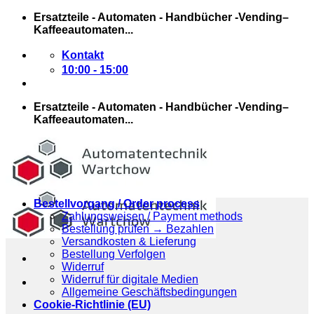
Zum
Ersatzteile - Automaten - Handbücher -Vending–
Inhalt
Kaffeeautomaten...
springen
Kontakt
10:00 - 15:00
Ersatzteile - Automaten - Handbücher -Vending–
Kaffeeautomaten...
Bestellvorgang / Order process
Zahlungsweisen / Payment methods
Bestellung prüfen → Bezahlen
Versandkosten & Lieferung
Bestellung Verfolgen
Widerruf
Widerruf für digitale Medien
Allgemeine Geschäftsbedingungen
Cookie-Richtlinie (EU)