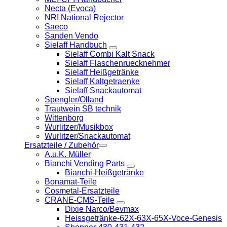
Necta (Evoca)
NRI National Rejector
Saeco
Sanden Vendo
Sielaff Handbuch
Sielaff Combi Kalt Snack
Sielaff Flaschenruecknehmer
Sielaff Heißgetränke
Sielaff Kaltgetraenke
Sielaff Snackautomat
Spengler/Olland
Trautwein SB technik
Wittenborg
Wurlitzer/Musikbox
Wurlitzer/Snackautomat
Ersatzteile / Zubehör
A.u.K. Müller
Bianchi Vending Parts
Bianchi-Heißgetränke
Bonamat-Teile
Cosmetal-Ersatzteile
CRANE-CMS-Teile
Dixie Narco/Bevmax
Heissgetränke-62X-63X-65X-Voce-Genesis