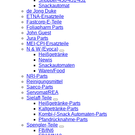
Shopper-430-431-432
Snackautomat
de Jong Duke
ETNA-Ersatzteile
Fastcorp-E-Teile
Foliapharm Parts
John Guest
Jura Parts
MEI-CPI-Ersatzteile
N & W (Evoca)
Heißgetränke
Newis
Snackautomaten
Waren/Food
NRI-Parts
Reinigungsmittel
Saeco-Parts
Servomat/REA
Sielaff-Teile
Heißgetränke-Parts
Kaltgetränke-Parts
Kombi-/-Snack Automaten-Parts
Pfandrücknahme-Parts
Spengler-Teile
FB/IN6