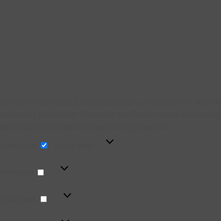
Um dir ein optimales Erlebnis zu bieten, verwenden wir Techn
zustimmst, können wir Daten wie das Surfverhalten oder eindeu
Merkmale und Funktionen beeinträchtigt werden.
Funktional
Funktional
Immer aktiv
Vorlieben
Vorlieben
Statistiken
Statistiken
Marketing