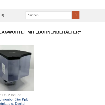
Suchen
EU)
nach:
LAGWORTET MIT „BOHNENBEHÄLTER“
EILE / ZUBEHÖR
Bohnenbehälter Kplt.
dplatte u. Deckel