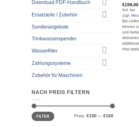
Download PDF-Handbuch
€
159,00
Incl. tax
Ersatzteile / Zubehör
zzgl.
Ver
Bei Liefe
Sonderangebote
können zu
und Gebüh
Trinkwasserspender
deliverie
additional
may apply
Wasserfilter
Zahlungssysteme
Zubehör für Maschinen
NACH PREIS FILTERN
Min.
Max.
Preis:
€150
—
€160
FILTER
Preis
Preis