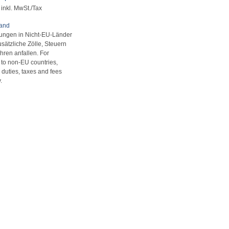
inkl. MwSt./Tax
sand
rungen in Nicht-EU-Länder
sätzliche Zölle, Steuern
ren anfallen. For
s to non-EU countries,
 duties, taxes and fees
.