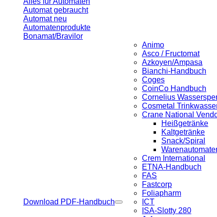
Alles für Automaten
Automat gebraucht
Automat neu
Automatenprodukte
Bonamat/Bravilor
Animo
Asco / Fructomat
Azkoyen/Ampasa
Bianchi-Handbuch
Coges
CoinCo Handbuch
Cornelius Wasserspe
Cosmetal Trinkwasse
Crane National Vend
Heißgetränke
Kaltgetränke
Snack/Spiral
Warenautomaten 
Crem International
ETNA-Handbuch
FAS
Fastcorp
Foliapharm
Download PDF-Handbuch
ICT
ISA-Slotty 280