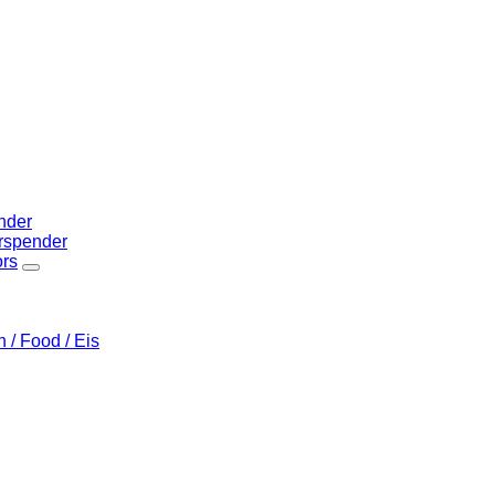
nder
rspender
ors
/ Food / Eis