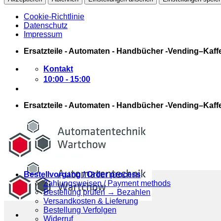
Cookie-Richtlinie
Datenschutz
Impressum
Zum
Ersatzteile - Automaten - Handbücher -Vending–Kaff
Inhalt
springen
Kontakt
10:00 - 15:00
Ersatzteile - Automaten - Handbücher -Vending–Kaff
Bestellvorgang / Order process
Zahlungsweisen / Payment methods
Bestellung prüfen → Bezahlen
Versandkosten & Lieferung
Bestellung Verfolgen
Widerruf